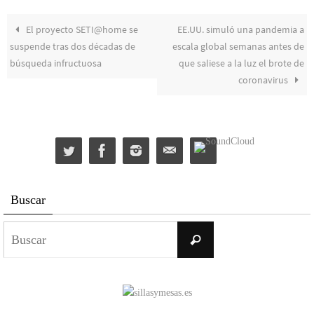
El proyecto SETI@home se
EE.UU. simuló una pandemia a
suspende tras dos décadas de
escala global semanas antes de
búsqueda infructuosa
que saliese a la luz el brote de
coronavirus
Buscar
Buscar:
Buscar