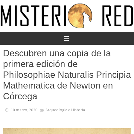
Ir
al
contenido
Descubren una copia de la
primera edición de
Philosophiae Naturalis Principia
Mathematica de Newton en
Córcega
10 marzo, 2020
Arqueología e Historia