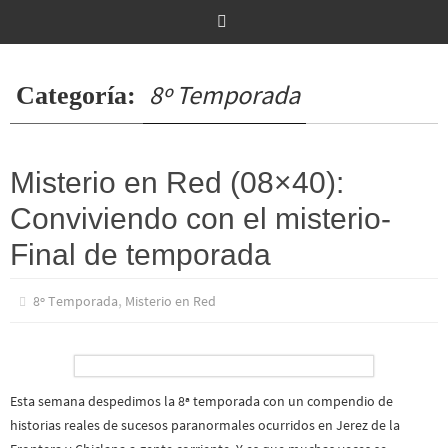
Ir
al
contenido
8º Temporada
Categoría:
Misterio en Red (08×40):
Conviviendo con el misterio-
Final de temporada
,
8º Temporada
Misterio en Red
Esta semana despedimos la 8ª temporada con un compendio de
historias reales de sucesos paranormales ocurridos en Jerez de la