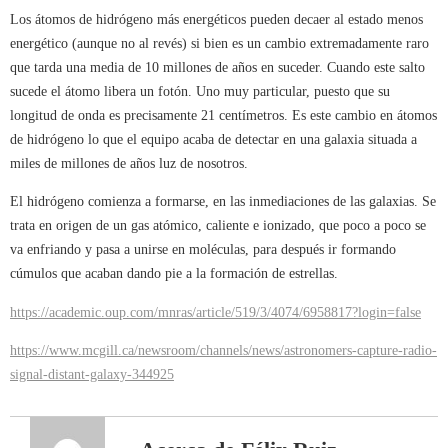
Los átomos de hidrógeno más energéticos pueden decaer al estado menos
energético (aunque no al revés) si bien es un cambio extremadamente raro
que tarda una media de 10 millones de años en suceder. Cuando este salto
sucede el átomo libera un fotón. Uno muy particular, puesto que su
longitud de onda es precisamente 21 centímetros. Es este cambio en átomos
de hidrógeno lo que el equipo acaba de detectar en una galaxia situada a
miles de millones de años luz de nosotros.
El hidrógeno comienza a formarse, en las inmediaciones de las galaxias. Se
trata en origen de un gas atómico, caliente e ionizado, que poco a poco se
va enfriando y pasa a unirse en moléculas, para después ir formando
cúmulos que acaban dando pie a la formación de estrellas.
https://academic.oup.com/mnras/article/519/3/4074/6958817?login=false
https://www.mcgill.ca/newsroom/channels/news/astronomers-capture-radio-
signal-distant-galaxy-344925