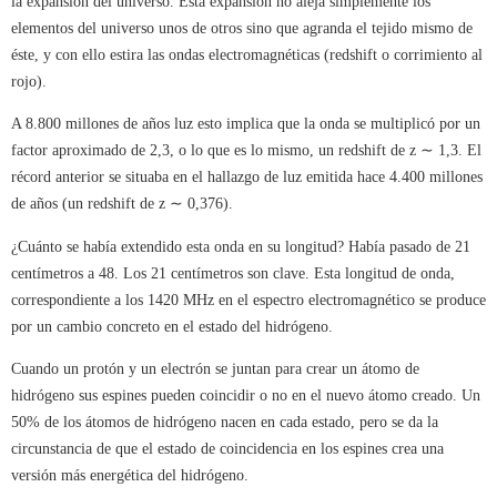
la expansión del universo. Ésta expansión no aleja simplemente los
elementos del universo unos de otros sino que agranda el tejido mismo de
éste, y con ello estira las ondas electromagnéticas (redshift o corrimiento al
rojo).
A 8.800 millones de años luz esto implica que la onda se multiplicó por un
factor aproximado de 2,3, o lo que es lo mismo, un redshift de z ∼ 1,3. El
récord anterior se situaba en el hallazgo de luz emitida hace 4.400 millones
de años (un redshift de z ∼ 0,376).
¿Cuánto se había extendido esta onda en su longitud? Había pasado de 21
centímetros a 48. Los 21 centímetros son clave. Esta longitud de onda,
correspondiente a los 1420 MHz en el espectro electromagnético se produce
por un cambio concreto en el estado del hidrógeno.
Cuando un protón y un electrón se juntan para crear un átomo de
hidrógeno sus espines pueden coincidir o no en el nuevo átomo creado. Un
50% de los átomos de hidrógeno nacen en cada estado, pero se da la
circunstancia de que el estado de coincidencia en los espines crea una
versión más energética del hidrógeno.