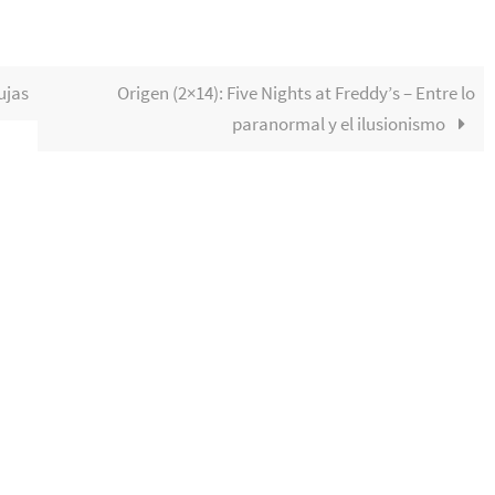
ujas
Origen (2×14): Five Nights at Freddy’s – Entre lo
paranormal y el ilusionismo