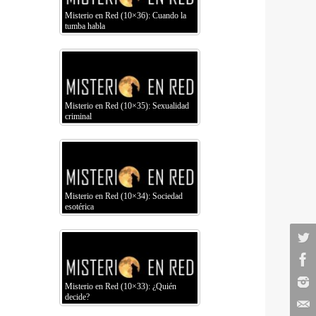
Misterio en Red (10×36): Cuando la
tumba habla
Misterio en Red (10×35): Sexualidad
criminal
Misterio en Red (10×34): Sociedad
esotérica
Misterio en Red (10×33): ¿Quién
decide?