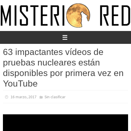
Ir
al
contenido
63 impactantes vídeos de
pruebas nucleares están
disponibles por primera vez en
YouTube
16 marzo, 2017
Sin clasificar