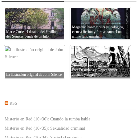
Magnetic Rose: thriller psicológico,
Marie Curie: el destino del Pavillon
ciencia ficción y forteanismo el un
des Sources pende de un hilo
anime fundamental
Pies Descalzos y Oppenheimer:
La ilustración original de John Silence
¿blanco y negro?
RSS
Misterio en Red (10×36): Cuando la tumba habla
Misterio en Red (10×35): Sexualidad criminal
Misterio en Red (10×34): Sociedad esotérica