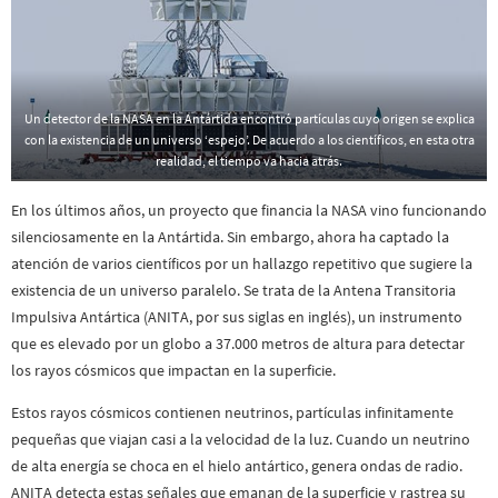
Un detector de la NASA en la Antártida encontró partículas cuyo origen se explica
con la existencia de un universo ‘espejo’. De acuerdo a los científicos, en esta otra
realidad, el tiempo va hacia atrás.
En los últimos años, un proyecto que financia la NASA vino funcionando
silenciosamente en la Antártida. Sin embargo, ahora ha captado la
atención de varios científicos por un hallazgo repetitivo que sugiere la
existencia de un universo paralelo. Se trata de la Antena Transitoria
Impulsiva Antártica (ANITA, por sus siglas en inglés), un instrumento
que es elevado por un globo a 37.000 metros de altura para detectar
los rayos cósmicos que impactan en la superficie.
Estos rayos cósmicos contienen neutrinos, partículas infinitamente
pequeñas que viajan casi a la velocidad de la luz. Cuando un neutrino
de alta energía se choca en el hielo antártico, genera ondas de radio.
ANITA detecta estas señales que emanan de la superficie y rastrea su