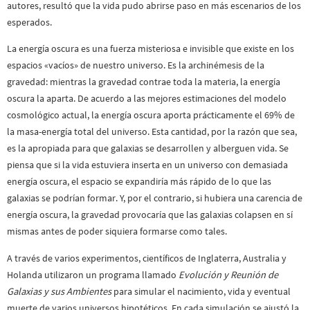
autores, resultó que la vida pudo abrirse paso en más escenarios de los
esperados.
La energía oscura es una fuerza misteriosa e invisible que existe en los
espacios «vacíos» de nuestro universo. Es la archinémesis de la
gravedad: mientras la gravedad contrae toda la materia, la energía
oscura la aparta. De acuerdo a las mejores estimaciones del modelo
cosmológico actual, la energía oscura aporta prácticamente el 69% de
la masa-energía total del universo. Esta cantidad, por la razón que sea,
es la apropiada para que galaxias se desarrollen y alberguen vida. Se
piensa que si la vida estuviera inserta en un universo con demasiada
energía oscura, el espacio se expandiría más rápido de lo que las
galaxias se podrían formar. Y, por el contrario, si hubiera una carencia de
energía oscura, la gravedad provocaría que las galaxias colapsen en sí
mismas antes de poder siquiera formarse como tales.
A través de varios experimentos, científicos de Inglaterra, Australia y
Holanda utilizaron un programa llamado
Evolución y Reunión de
Galaxias y sus Ambientes
para simular el nacimiento, vida y eventual
muerte de varios universos hipotéticos. En cada simulación se ajustó la