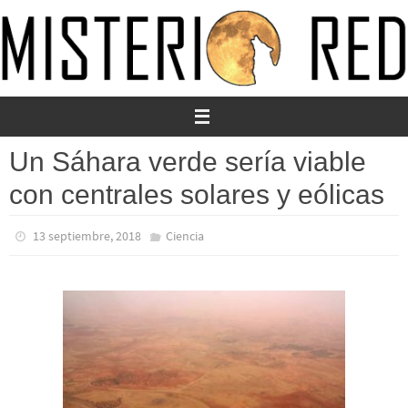
Ir
al
contenido
Un Sáhara verde sería viable
con centrales solares y eólicas
13 septiembre, 2018
Ciencia