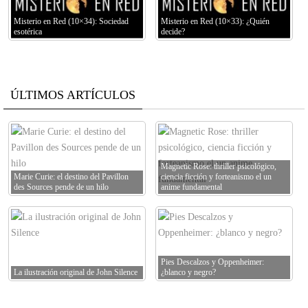
Misterio en Red (10×34): Sociedad
Misterio en Red (10×33): ¿Quién
esotérica
decide?
ÚLTIMOS ARTÍCULOS
Magnetic Rose: thriller psicológico,
Marie Curie: el destino del Pavillon
ciencia ficción y forteanismo el un
des Sources pende de un hilo
anime fundamental
Pies Descalzos y Oppenheimer:
La ilustración original de John Silence
¿blanco y negro?