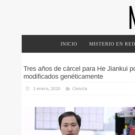
Ir
al
contenido
Ir
INICIO
MISTERIO EN RE
al
contenido
Tres años de cárcel para He Jiankui p
modificados genéticamente
1 enero, 2020
Ciencia