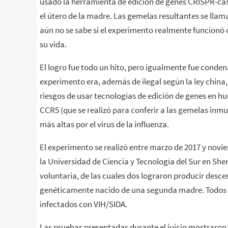
usado la herramienta de edición de genes CRISPR-ca
el útero de la madre. Las gemelas resultantes se llama
aún no se sabe si el experimento realmente funcionó o
su vida.
El logro fue todo un hito, pero igualmente fue condena
experimento era, además de ilegal según la ley chin
riesgos de usar tecnologías de edición de genes en h
CCR5 (que se realizó para conferir a las gemelas inmu
más altas por el virus de la influenza.
El experimento se realizó entre marzo de 2017 y nov
la Universidad de Ciencia y Tecnología del Sur en Sh
voluntaria, de las cuales dos lograron producir desc
genéticamente nacido de una segunda madre. Todos 
infectados con VIH/SIDA.
Las pruebas presentadas durante el juicio mostraron q