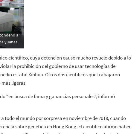
 condenó a
 de yuanes.
ico científico, cuya detención causó mucho revuelo debido a lo
olar la prohibición del gobierno de usar tecnologías de
medio estatal Xinhua. Otros dos científicos que trabajaron
 más ligeras.
uado “en busca de fama y ganancias personales”, informó
ó a todo el mundo por sorpresa en noviembre de 2018, cuando
erencia sobre genética en Hong Kong. El científico afirmó haber