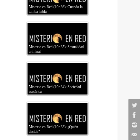
Misterio en Red (10×36): Cuando la
tumba habla
Misterio en Red (10×35): Sexualidad
criminal
Misterio en Red (10×34): Sociedad
esotérica
Misterio en Red (10×33): ¿Quién
decide?