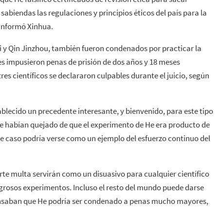
sabiendas las regulaciones y principios éticos del país para la
 informó Xinhua.
li y Qin Jinzhou, también fueron condenados por practicar la
es impusieron penas de prisión de dos años y 18 meses
es científicos se declararon culpables durante el juicio, según
ablecido un precedente interesante, y bienvenido, para este tipo
s se habían quejado de que el experimento de He era producto de
te caso podría verse como un ejemplo del esfuerzo continuo del
erte multa servirán como un disuasivo para cualquier científico
igrosos experimentos. Incluso el resto del mundo puede darse
nsaban que He podría ser condenado a penas mucho mayores,