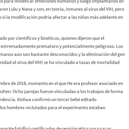
s9 para modificar embriones humanos y luego implantarlos en
ron Lulu y Nana y son, en teoría, inmunes al virus del VIH, pero
 si la modificación podría afectar a las niñas más adelante en
do por científicos y bioéticos, quienes dijeron que el
a, extremadamente prematuro y potencialmente peligroso. Los
umanos aún son bastante desconocidos y la eliminación del gen
nidad al virus del VIH) se ha vinculado a tasas de mortalidad
iembre de 2018, momento en el que He era profesor asociado en
enzhen. Ocho parejas fueron vinculadas a los trabajos de forma
endencia. Xinhua confirmó un tercer bebé editado
los hombres reclutados para el experimento estaban
ue He falsificó certificados de revisión ética para sacar