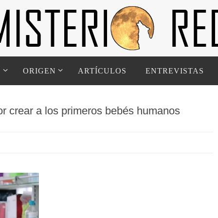
D
ORIGEN
ARTÍCULOS
ENTREVISTAS
or crear a los primeros bebés humanos