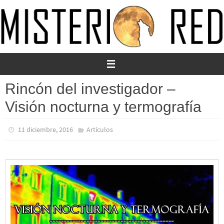
Ir
al
contenido
Rincón del investigador –
Visión nocturna y termografía
11 diciembre, 2016
Artículos