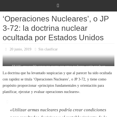
Ir
al
contenido
‘Operaciones Nucleares’, o JP
3-72: la doctrina nuclear
ocultada por Estados Unidos
20 junio, 2019
Sin clasificar
EE.UU. cree posible ganar una guerra con armas nucleares, según revela un
documento publicado recientemente por el Estado Mayor Conjunto de ese país, pero
La doctrina que ha levantado suspicacias y que al parecer ha sido ocultada
retirado del ojo público días después. En la imagen, la explosión de la bomba Ivy Mike
con rapidez se titula ‘Operaciones Nucleares’, o JP 3-72, y tiene como
en 1952.
propósito proporcionar «principios fundamentales y orientación para
planificar, ejecutar y evaluar operaciones nucleares».
«Utilizar armas nucleares podría crear condiciones