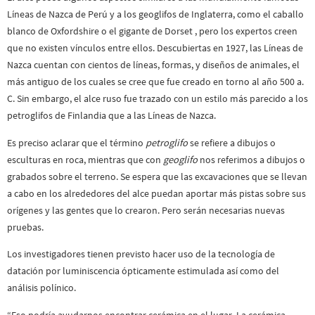
Líneas de Nazca de Perú y a los geoglifos de Inglaterra, como el caballo
blanco de Oxfordshire o el gigante de Dorset , pero los expertos creen
que no existen vínculos entre ellos. Descubiertas en 1927, las Líneas de
Nazca cuentan con cientos de líneas, formas, y diseños de animales, el
más antiguo de los cuales se cree que fue creado en torno al año 500 a.
C. Sin embargo, el alce ruso fue trazado con un estilo más parecido a los
petroglifos de Finlandia que a las Líneas de Nazca.
Es preciso aclarar que el término
petroglifo
se refiere a dibujos o
esculturas en roca, mientras que con
geoglifo
nos referimos a dibujos o
grabados sobre el terreno. Se espera que las excavaciones que se llevan
a cabo en los alrededores del alce puedan aportar más pistas sobre sus
orígenes y las gentes que lo crearon. Pero serán necesarias nuevas
pruebas.
Los investigadores tienen previsto hacer uso de la tecnología de
datación por luminiscencia ópticamente estimulada así como del
análisis polínico.
“Eso podría ayudarnos encontrar cerámica en el lugar. La cerámica