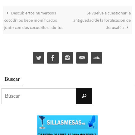
Descubiertos numerosos
Se vuelve a cuestionar la
cocodrilos bebé momificados
antigüedad de la fortificación de
junto con dos cocodrilos adultos
Jerusalén
Buscar
Buscar:
Buscar