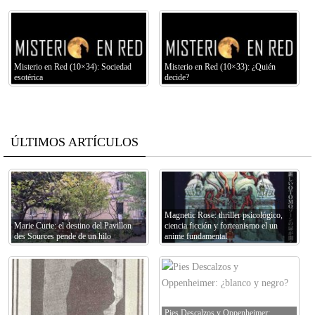
Misterio en Red (10×34): Sociedad
Misterio en Red (10×33): ¿Quién
esotérica
decide?
ÚLTIMOS ARTÍCULOS
Magnetic Rose: thriller psicológico,
Marie Curie: el destino del Pavillon
ciencia ficción y forteanismo el un
des Sources pende de un hilo
anime fundamental
Pies Descalzos y Oppenheimer: