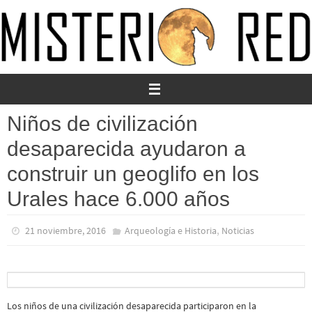
Ir
al
contenido
Niños de civilización
desaparecida ayudaron a
construir un geoglifo en los
Urales hace 6.000 años
,
21 noviembre, 2016
Arqueología e Historia
Noticias
Los niños de una civilización desaparecida participaron en la