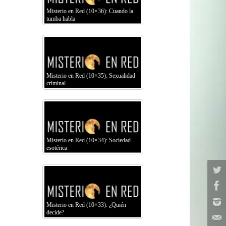
Misterio en Red (10×36): Cuando la
tumba habla
Misterio en Red (10×35): Sexualidad
criminal
Misterio en Red (10×34): Sociedad
esotérica
Misterio en Red (10×33): ¿Quién
decide?