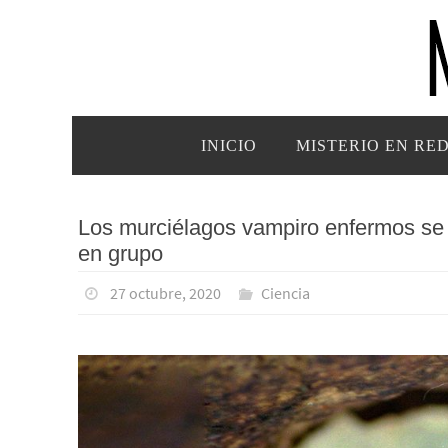
Ir
al
contenido
Ir
INICIO
MISTERIO EN RE
al
contenido
Los murciélagos vampiro enfermos se
en grupo
27 octubre, 2020
Ciencia