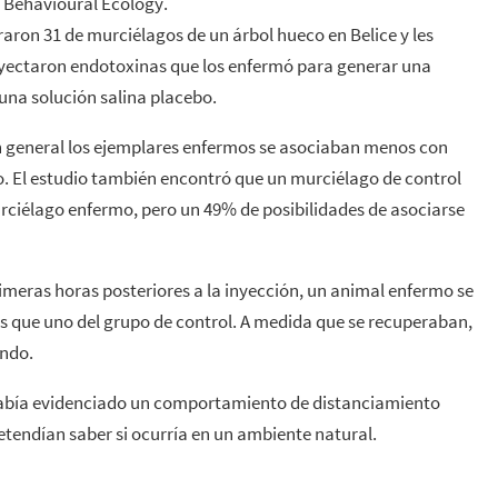
a Behavioural Ecology.
uraron 31 de murciélagos de un árbol hueco en Belice y les
inyectaron endotoxinas que los enfermó para generar una
 una solución salina placebo.
 en general los ejemplares enfermos se asociaban menos con
 El estudio también encontró que un murciélago de control
rciélago enfermo, pero un 49% de posibilidades de asociarse
rimeras horas posteriores a la inyección, un animal enfermo se
que uno del grupo de control. A medida que se recuperaban,
endo.
a había evidenciado un comportamiento de distanciamiento
retendían saber si ocurría en un ambiente natural.