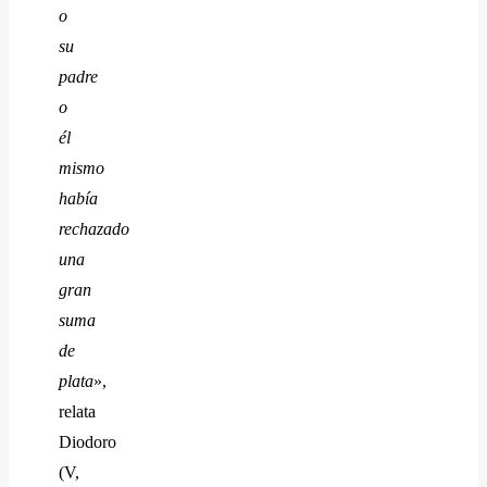
o
su
padre
o
él
mismo
había
rechazado
una
gran
suma
de
plata
»,
relata
Diodoro
(V,