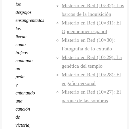
los
Misterio en Red (10×32): Los
despojos
barcos de la inquisición
ensangrentados
Misterio en Red (10×31): El
los
Oppenheimer español
llevan
Misterio en Red (10×30):
como
Fotografía de lo extraño
trofeos
Misterio en Red (10×29): La
cantando
genética del templo
un
Misterio en Red (10×28): El
peán
engaño personal
y
Misterio en Red (10×27): El
entonando
parque de las sombras
una
canción
de
victoria,