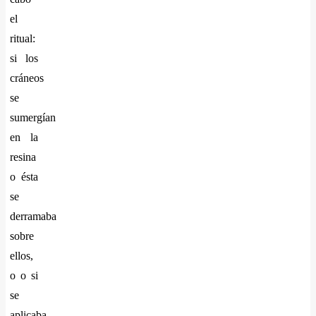
el
ritual:
si los
cráneos
se
sumergían
en la
resina
o ésta
se
derramaba
sobre
ellos,
o o si
se
aplicaba