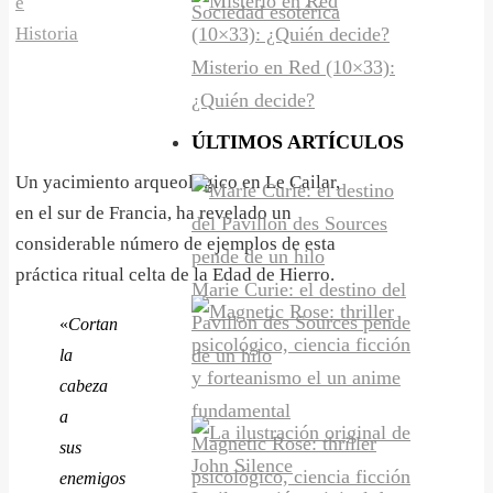
e
Sociedad esotérica
Historia
Misterio en Red (10×33):
¿Quién decide?
ÚLTIMOS ARTÍCULOS
Un yacimiento arqueológico en Le Cailar,
en el sur de Francia, ha revelado un
considerable número de ejemplos de esta
práctica ritual celta de la Edad de Hierro.
Marie Curie: el destino del
Pavillon des Sources pende
«
Cortan
de un hilo
la
cabeza
a
Magnetic Rose: thriller
sus
psicológico, ciencia ficción
enemigos