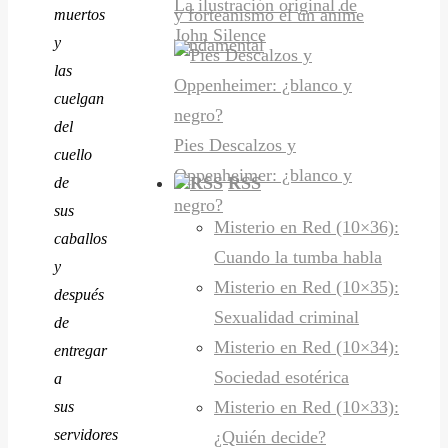
La ilustración original de
y forteanismo el un anime
muertos
John Silence
y
fundamental
las
cuelgan
del
Pies Descalzos y
cuello
Oppenheimer: ¿blanco y
RSS
de
negro?
sus
Misterio en Red (10×36):
caballos
Cuando la tumba habla
y
Misterio en Red (10×35):
después
Sexualidad criminal
de
Misterio en Red (10×34):
entregar
Sociedad esotérica
a
Misterio en Red (10×33):
sus
servidores
¿Quién decide?