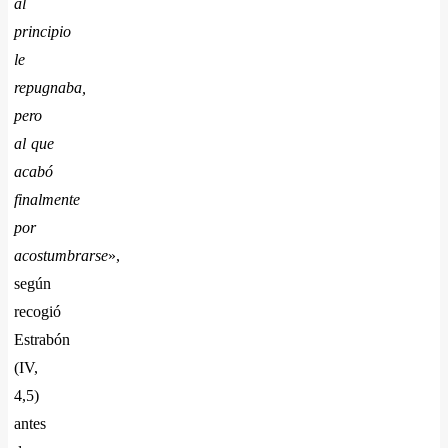
al
principio
le
repugnaba,
pero
al que
acabó
finalmente
por
acostumbrarse
»,
según
recogió
Estrabón
(IV,
4,5)
antes