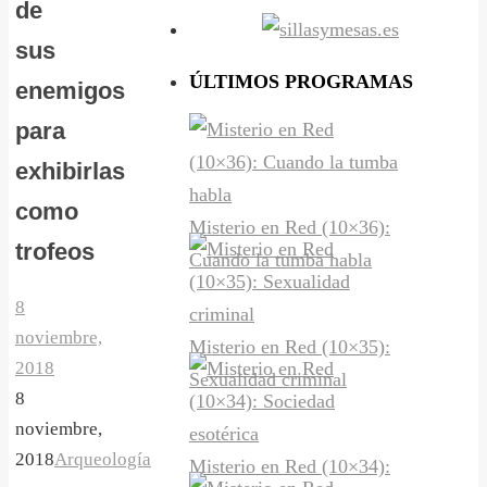
de
sus
ÚLTIMOS PROGRAMAS
enemigos
para
exhibirlas
como
Misterio en Red (10×36):
trofeos
Cuando la tumba habla
8
noviembre,
Misterio en Red (10×35):
2018
Sexualidad criminal
8
noviembre,
2018
Arqueología
Misterio en Red (10×34):