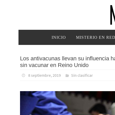
Ir
al
contenido
Ir
INICIO
MISTERIO EN RE
al
contenido
Los antivacunas llevan su influencia 
sin vacunar en Reino Unido
8 septiembre, 2019
Sin clasificar