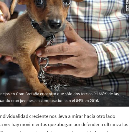
onejos en Gran Bretaña encontró que sólo dos tercios (el 66%) de las
uando eran jóvenes, en comparación con el 84% en 2016.
ndividualidad creciente nos lleva a mirar hacia otro lado
 la vez hay movimientos que abogan por defender a ultranza los