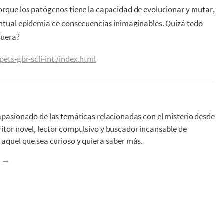
Porque los patógenos tiene la capacidad de evolucionar y mutar,
ntual epidemia de consecuencias inimaginables. Quizá todo
fuera?
ets-gbr-scli-intl/index.html
apasionado de las temáticas relacionadas con el misterio desde
ritor novel, lector compulsivo y buscador incansable de
aquel que sea curioso y quiera saber más.
z
→