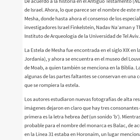
De acuerdo a la historia en el Antiguo Testamento (
Nú
de Israel. Ahora, lo que parece ser el nombre de este m
Mesha, donde hasta ahora el consenso de los especiali
investigadores Israel Finkelstein, Nadav Na’aman y T
Instituto de Arqueología de la Universidad de Tel Aviv.
La Estela de Mesha fue encontrada en el siglo XIX en l
Jordania), y ahora se encuentra en el museo del Louvre
de Moab, a quien también se menciona en la Biblia. La
algunas de las partes faltantes se conservan en una c
que se rompiera la estela.
Los autores estudiaron nuevas fotografías de alta reso
imágenes dejaron en claro que hay tres consonantes 
primera es la letra hebrea
bet
(un sonido ‘b’). Mientra
probable para el nombre del monarca es Balac, de acue
en la Línea 31 estaba en Horonaim, un lugar mencionad