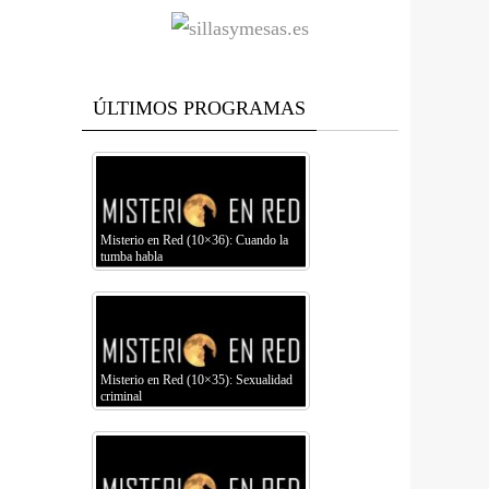
ÚLTIMOS PROGRAMAS
Misterio en Red (10×36): Cuando la
tumba habla
Misterio en Red (10×35): Sexualidad
criminal