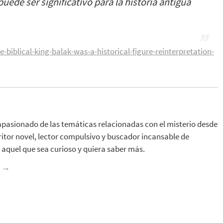
ede ser significativo para la historia antigua
iblical-king-balak-was-a-historical-figure-reinterpretation-
apasionado de las temáticas relacionadas con el misterio desde
ritor novel, lector compulsivo y buscador incansable de
aquel que sea curioso y quiera saber más.
z
→