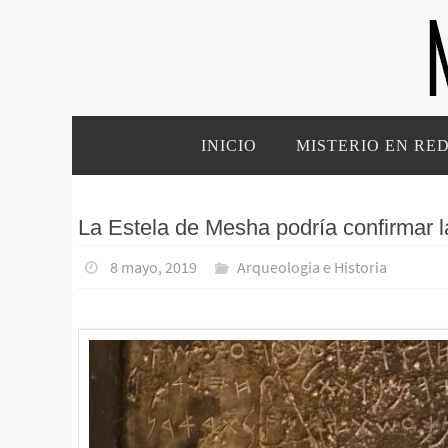
Ir
al
contenido
Ir
INICIO
MISTERIO EN RE
al
contenido
La Estela de Mesha podría confirmar la
8 mayo, 2019
Arqueología e Historia