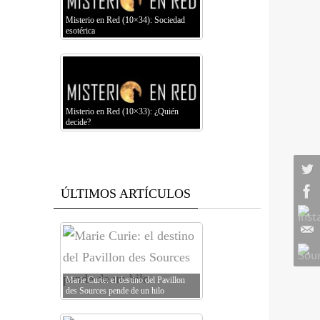
Misterio en Red (10×34): Sociedad
esotérica
Misterio en Red (10×33): ¿Quién
decide?
ÚLTIMOS ARTÍCULOS
Marie Curie: el destino del Pavillon
des Sources pende de un hilo