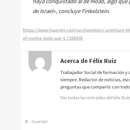
haya conquistado al de Moab, algo que pu
de Israel
», concluye Finkelstein.
https://www.haaretz.com/archaeology/.premium-the-b
of-mesha-stele-sug-1.7188438
Acerca de Félix Ruiz
Trabajador Social de formación y 
siempre. Redactor de noticias, esc
preguntas que compartir con todo 
Ver todas las entradas deFélix Rui
Guardar
.