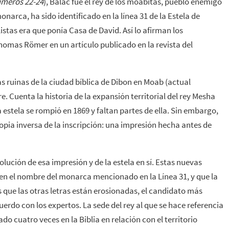
meros 22-24
), Balac fue el rey de los moabitas, pueblo enemigo
onarca, ha sido identificado en la línea 31 de la Estela de
stas era que ponía Casa de David. Así lo afirman los
homas Römer en un artículo publicado en la revista del
as ruinas de la ciudad bíblica de Dibon en Moab (actual
. Cuenta la historia de la expansión territorial del rey Mesha
 estela se rompió en 1869 y faltan partes de ella. Sin embargo,
opia inversa de la inscripción: una impresión hecha antes de
lución de esa impresión y de la estela en sí. Estas nuevas
en el nombre del monarca mencionado en la Línea 31, y que la
s que las otras letras están erosionadas, el candidato más
rdo con los expertos. La sede del rey al que se hace referencia
o cuatro veces en la Biblia en relación con el territorio