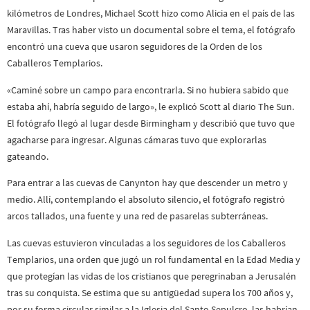
kilómetros de Londres, Michael Scott hizo como Alicia en el país de las
Maravillas. Tras haber visto un documental sobre el tema, el fotógrafo
encontró una cueva que usaron seguidores de la Orden de los
Caballeros Templarios.
«Caminé sobre un campo para encontrarla. Si no hubiera sabido que
estaba ahí, habría seguido de largo», le explicó Scott al diario The Sun.
El fotógrafo llegó al lugar desde Birmingham y describió que tuvo que
agacharse para ingresar. Algunas cámaras tuvo que explorarlas
gateando.
Para entrar a las cuevas de Canynton hay que descender un metro y
medio. Allí, contemplando el absoluto silencio, el fotógrafo registró
arcos tallados, una fuente y una red de pasarelas subterráneas.
Las cuevas estuvieron vinculadas a los seguidores de los Caballeros
Templarios, una orden que jugó un rol fundamental en la Edad Media y
que protegían las vidas de los cristianos que peregrinaban a Jerusalén
tras su conquista. Se estima que su antigüedad supera los 700 años y,
por su forma circular similar a la Iglesia del Santo Sepulcro, las habrían