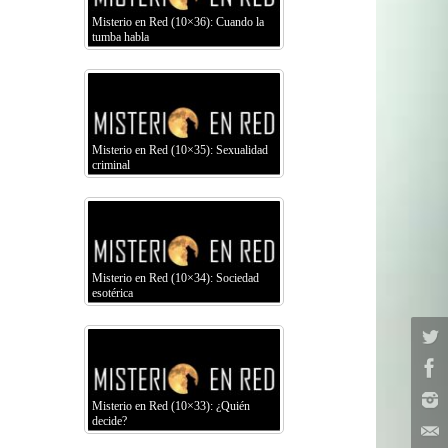
Misterio en Red (10×36): Cuando la
tumba habla
Misterio en Red (10×35): Sexualidad
criminal
Misterio en Red (10×34): Sociedad
esotérica
Misterio en Red (10×33): ¿Quién
decide?