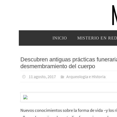
Ir
al
contenido
Ir
INICIO
MISTERIO EN RE
al
contenido
Descubren antiguas prácticas funerari
desmembramiento del cuerpo
11 agosto, 2017
Arqueología e Historia
Nuevos conocimientos sobre la forma de vida –y los ri