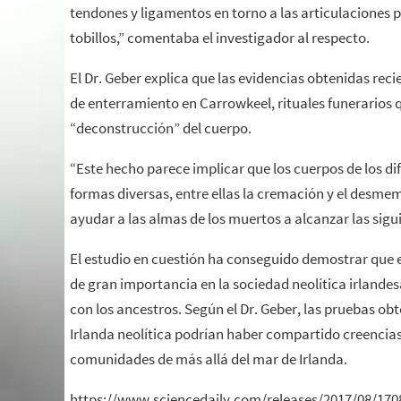
tendones y ligamentos en torno a las articulaciones 
tobillos,” comentaba el investigador al respecto.
El Dr. Geber explica que las evidencias obtenidas rec
de enterramiento en Carrowkeel, rituales funerarios 
“deconstrucción” del cuerpo.
“Este hecho parece implicar que los cuerpos de los d
formas diversas, entre ellas la cremación y el desm
ayudar a las almas de los muertos a alcanzar las sigui
El estudio en cuestión ha conseguido demostrar que 
de gran importancia en la sociedad neolítica irlandesa
con los ancestros. Según el Dr. Geber, las pruebas obt
Irlanda neolítica podrían haber compartido creencias 
comunidades de más allá del mar de Irlanda.
https://www.sciencedaily.com/releases/2017/08/17