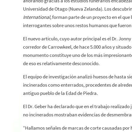
aflorando gracias a los estudios funerarios encabez
Universidad de Otago (Nueva Zelanda). Los descubrim
International,
forman parte de un proyecto en el que 
interrogantes sobre unos restos humanos que fueron
El nuevo artículo, cuyo autor principal es el Dr. Jonn
corredor de Carrowkeel, de hace 5.000 años y situado e
monumento constituye uno de los más impresionantes 
de eso es relativamente desconocido.
El equipo de investigación analizó huesos de hasta s
incinerados como enterrados, procedentes de alreded
antiguo pueblo de la Edad de Piedra.
El Dr. Geber ha declarado que en el trabajo realizado
no incinerados mostraban evidencias de desmembr
“Hallamos señales de marcas de corte causadas por h