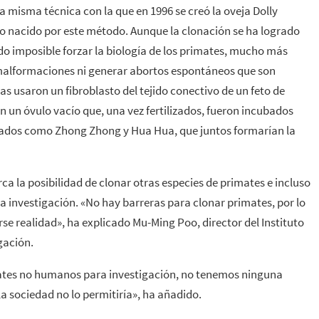
misma técnica con la que en 1996 se creó la oveja Dolly
do nacido por este método. Aunque la clonación se ha logrado
do imposible forzar la biología de los primates, mucho más
 malformaciones ni generar abortos espontáneos que son
as usaron un fibroblasto del tejido conectivo de un feto de
en un óvulo vacío que, una vez fertilizados, fueron incubados
izados como Zhong Zhong y Hua Hua, que juntos formarían la
a la posibilidad de clonar otras especies de primates e incluso
 investigación. «No hay barreras para clonar primates, por lo
e realidad», ha explicado Mu-Ming Poo, director del Instituto
gación.
mates no humanos para investigación, no tenemos ninguna
la sociedad no lo permitiría», ha añadido.