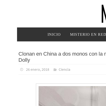
Ir
al
contenido
Ir
INICIO
MISTERIO EN RE
al
contenido
Clonan en China a dos monos con la m
Dolly
26 enero, 2018
Ciencia