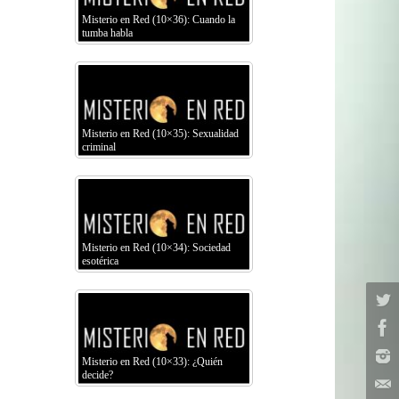
Misterio en Red (10×36): Cuando la
tumba habla
Misterio en Red (10×35): Sexualidad
criminal
Misterio en Red (10×34): Sociedad
esotérica
Misterio en Red (10×33): ¿Quién
decide?