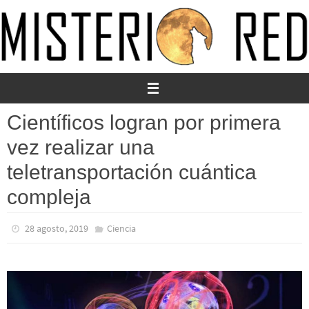
Ir
al
contenido
Científicos logran por primera
vez realizar una
teletransportación cuántica
compleja
28 agosto, 2019
Ciencia