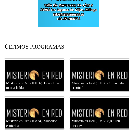
ÚLTIMOS PROGRAMAS
Misterio en Red (10×36): Cuando la
Misterio en Red (10×35): Sexualidad
tumba habla
criminal
Misterio en Red (10×34): Sociedad
Misterio en Red (10×33): ¿Quién
esotérica
decide?