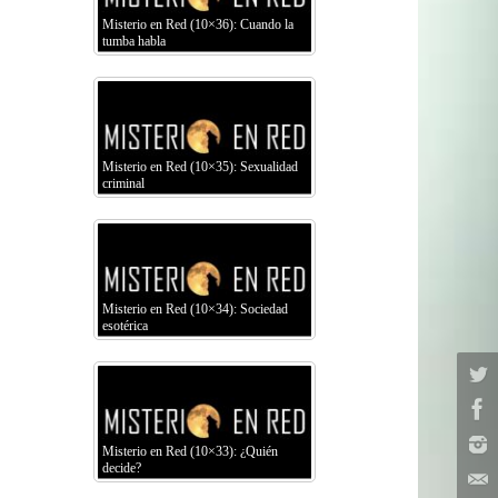
Misterio en Red (10×36): Cuando la
tumba habla
Misterio en Red (10×35): Sexualidad
criminal
Misterio en Red (10×34): Sociedad
esotérica
Misterio en Red (10×33): ¿Quién
decide?