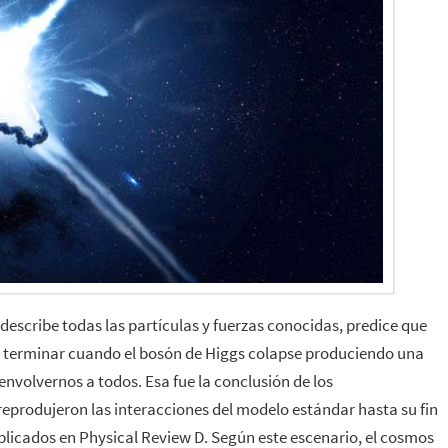
 describe todas las partículas y fuerzas conocidas, predice que
a terminar cuando el bosón de Higgs colapse produciendo una
nvolvernos a todos. Esa fue la conclusión de los
eprodujeron las interacciones del modelo estándar hasta su fin
ublicados en Physical Review D. Según este escenario, el cosmos