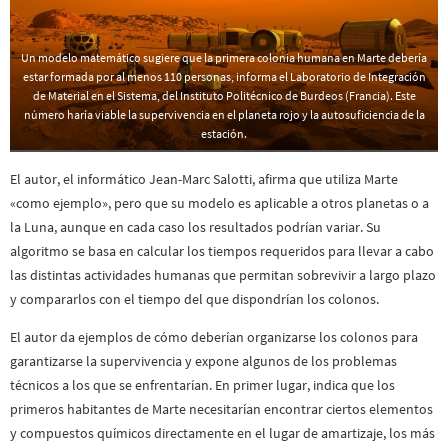
Un modelo matemático sugiere que la primera colonia humana en Marte debería
estar formada por al menos 110 personas, informa el Laboratorio de Integración
de Material en el Sistema, del Instituto Politécnico de Burdeos (Francia). Este
número haría viable la supervivencia en el planeta rojo y la autosuficiencia de la
estación.
El autor, el informático Jean-Marc Salotti, afirma que utiliza Marte
«como ejemplo», pero que su modelo es aplicable a otros planetas o a
la Luna, aunque en cada caso los resultados podrían variar. Su
algoritmo se basa en calcular los tiempos requeridos para llevar a cabo
las distintas actividades humanas que permitan sobrevivir a largo plazo
y compararlos con el tiempo del que dispondrían los colonos.
El autor da ejemplos de cómo deberían organizarse los colonos para
garantizarse la supervivencia y expone algunos de los problemas
técnicos a los que se enfrentarían. En primer lugar, indica que los
primeros habitantes de Marte necesitarían encontrar ciertos elementos
y compuestos químicos directamente en el lugar de amartizaje, los más