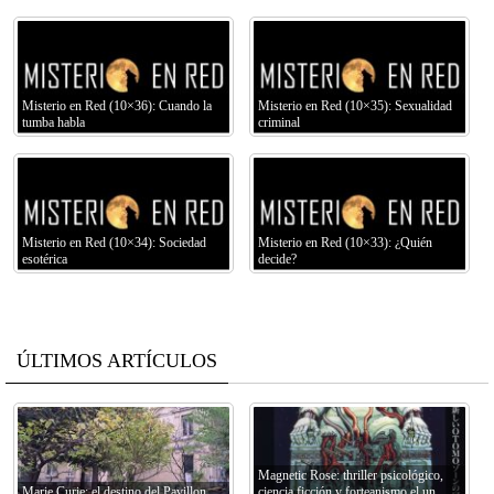
Misterio en Red (10×36): Cuando la
Misterio en Red (10×35): Sexualidad
tumba habla
criminal
Misterio en Red (10×34): Sociedad
Misterio en Red (10×33): ¿Quién
esotérica
decide?
ÚLTIMOS ARTÍCULOS
Magnetic Rose: thriller psicológico,
Marie Curie: el destino del Pavillon
ciencia ficción y forteanismo el un