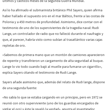
últimos y caóticos meses de la Segunda Guerra Mundial.
Así lo ha afirmado el submarinista británico Phil Sayers, quien afirma
haber hallado el supuesto oro en el mar Báltico, frente a las costas de
Polonia y a 450 metros de profundidad. Asimismo, dice contar con el
testimonio de uno de los supervivientes de la tragedia naval: Rudi
Lange, un controlador de radio que no falleció durante el naufragio y
que, al parecer, habría visto como subían al trasatlántico varias cajas
repletas de oro.
«Sabemos de primera mano que un montón de camiones aparecieron
de repente y transfirieron un cargamento de alta seguridad al buque.
Lange lo vio todo cuando bajó al muelle para fumarse un cigarrillo»,
explica Sayers citando el testimonio de Rudi Lange.
Sayers añade asimismo que, además del relato de Rudi lange, dispone
de una segunda fuente:
«No sabía lo que se estaba cargando en un principio, pero en 1972 se
reunió con otro superviviente (uno de los guardias encargados de
vigilar el oro) y éste le reveló la verdad», apunta el investigador