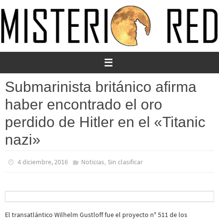
Ir
al
contenido
Submarinista británico afirma
haber encontrado el oro
perdido de Hitler en el «Titanic
nazi»
,
4 diciembre, 2016
Noticias
Sin clasificar
El transatlántico Wilhelm Gustloff fue el proyecto n° 511 de los