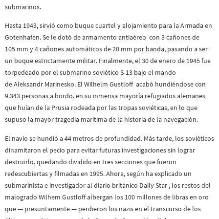
submarinos.
Hasta 1943, sirvió como buque cuartel y alojamiento para la Armada en
Gotenhafen. Se le dotó de armamento antiaéreo con 3 cañones de
105 mm y 4 cañones automáticos de 20 mm por banda, pasando a ser
un buque estrictamente militar. Finalmente, el 30 de enero de 1945 fue
torpedeado por el submarino soviético S-13 bajo el mando
de Aleksandr Marinesko. El Wilhelm Gustloff acabó hundiéndose con
9.343 personas a bordo, en su inmensa mayoría refugiados alemanes
que huían de la Prusia rodeada por las tropas soviéticas, en lo que
supuso la mayor tragedia marítima de la historia de la navegación.
El navío se hundió a 44 metros de profundidad. Más tarde, los soviéticos
dinamitaron el pecio para evitar futuras investigaciones sin lograr
destruirlo, quedando dividido en tres secciones que fueron
redescubiertas y filmadas en 1995. Ahora, según ha explicado un
submarinista e investigador al diario británico Daily Star , los restos del
malogrado Wilhem Gustloff albergan los 100 millones de libras en oro
que — presuntamente — perdieron los nazis en el transcurso de los