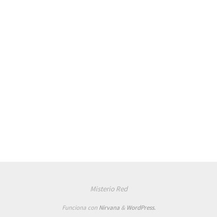
Misterio Red
Funciona con
Nirvana
&
WordPress.