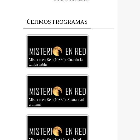
ÚLTIMOS PROGRAMAS
Misterio en Red (10×36): Cuando la
tumba habla
Misterio en Red (10×35): Sexualidad
criminal
Misterio en Red (10×34): Sociedad