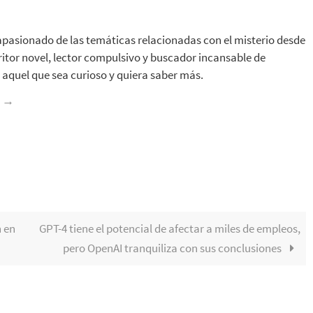
apasionado de las temáticas relacionadas con el misterio desde
ritor novel, lector compulsivo y buscador incansable de
aquel que sea curioso y quiera saber más.
z
→
n en
GPT-4 tiene el potencial de afectar a miles de empleos,
pero OpenAI tranquiliza con sus conclusiones