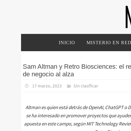
Ir
al
contenido
Ir
INICIO
MISTERIO EN RE
al
contenido
Sam Altman y Retro Biosciences: el 
de negocio al alza
17 marzo, 2023
Sin clasificar
Altman es quien está detrás de OpenAI, ChatGPT o DA
se ha interesado en promover proyectos que ayude
apuesta en este campo, según MIT Technology Review,