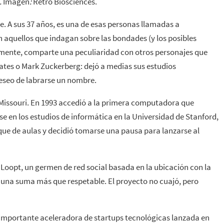
.
Imagen
:
Retro Biosciences.
. A sus 37 años, es una de esas personas llamadas a
 aquellos que indagan sobre las bondades (y los posibles
osamente, comparte una peculiaridad con otros personajes que
Gates o Mark Zuckerberg: dejó a medias sus estudios
deseo de labrarse un nombre.
n Missouri. En 1993 accedió a la primera computadora que
e en los estudios de informática en la Universidad de Stanford,
ue de aulas y decidió tomarse una pausa para lanzarse al
Loopt, un germen de red social basada en la ubicación con la
 una suma más que respetable. El proyecto no cuajó, pero
 importante aceleradora de startups tecnológicas lanzada en