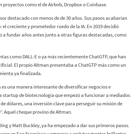
 en proyectos como el de Airbnb, Dropbox o Coinbase.
rsor destacado con menos de de 30 años. Sus pasos acabarían
el creciente y prometedor ruedo de la IA. En 2019 decidió
 a fundar años antes junto a otras figuras destacadas, como
ntas como DALL-E o ya más recientemente ChatGTP, que han
rtificial. El propio Altman presentaba a ChatGTP más como un
mienta ya finalizada.
 es una manera interesante de diversificar negocios e
una startup de biotecnología que empezó a funcionar a mediados
de dólares, una inversión clave para perseguir su misión de
s
”. Aquel cheque provino de Altman.
ing y Matt Buckley, ya ha empezado a dar sus primeros pasos.
 cero en San Francisco y empezar a reclutar mentes brillantes