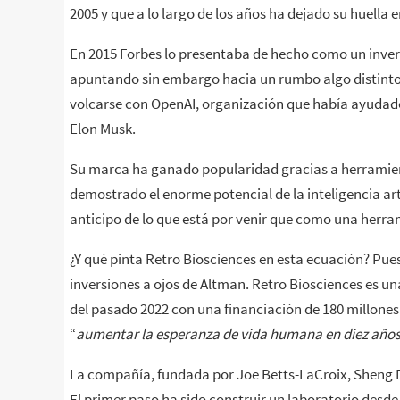
2005 y que a lo largo de los años ha dejado su huella
En 2015 Forbes lo presentaba de hecho como un inve
apuntando sin embargo hacia un rumbo algo distinto: 
volcarse con OpenAI, organización que había ayudado
Elon Musk.
Su marca ha ganado popularidad gracias a herramie
demostrado el enorme potencial de la inteligencia a
anticipo de lo que está por venir que como una herra
¿Y qué pinta Retro Biosciences en esta ecuación? Pues
inversiones a ojos de Altman. Retro Biosciences es 
del pasado 2022 con una financiación de 180 millones 
“
aumentar la esperanza de vida humana en diez año
La compañía, fundada por Joe Betts-LaCroix, Sheng D
El primer paso ha sido construir un laboratorio desde