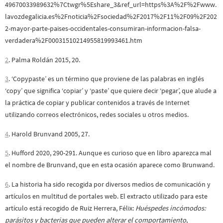
49670033989632%7Ctwgr%5Eshare_3&ref_url=https%3A%2F%2Fwww.
lavozdegalicia.es%2Fnoticia%2Fsociedad%2F2017%2F11%2F09%2F202
2-mayor-parte-paises-occidentales-consumiran-informacion-falsa-
verdadera%2F00031510214955819993461.htm
2
. Palma Roldán 2015, 20.
3
. ‘Copypaste’ es un término que proviene de las palabras en inglés
‘copy’ que significa ‘copiar’ y ‘paste’ que quiere decir ‘pegar’, que alude a
la práctica de copiar y publicar contenidos a través de Internet
utilizando correos electrónicos, redes sociales u otros medios.
4
. Harold Brunvand 2005, 27.
5
. Hufford 2020, 290-291. Aunque es curioso que en libro aparezca mal
el nombre de Brunvand, que en esta ocasión aparece como Brunwand.
6
. La historia ha sido recogida por diversos medios de comunicación y
artículos en multitud de portales web. El extracto utilizado para este
artículo está recogido de Ruiz Herrera, Félix:
Huéspedes incómodos:
parásitos y bacterias que pueden alterar el comportamiento
,