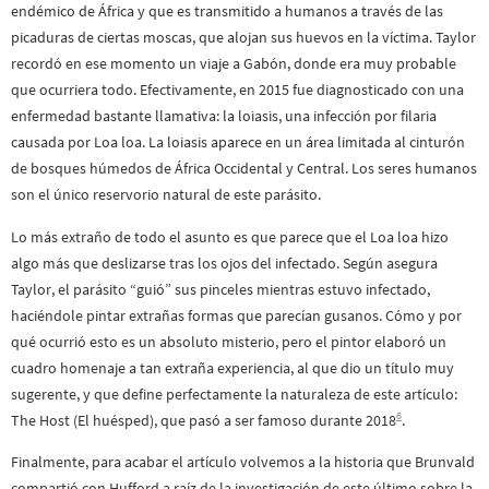
endémico de África y que es transmitido a humanos a través de las
picaduras de ciertas moscas, que alojan sus huevos en la víctima. Taylor
recordó en ese momento un viaje a Gabón, donde era muy probable
que ocurriera todo. Efectivamente, en 2015 fue diagnosticado con una
enfermedad bastante llamativa: la loiasis, una infección por filaria
causada por Loa loa. La loiasis aparece en un área limitada al cinturón
de bosques húmedos de África Occidental y Central. Los seres humanos
son el único reservorio natural de este parásito.
Lo más extraño de todo el asunto es que parece que el Loa loa hizo
algo más que deslizarse tras los ojos del infectado. Según asegura
Taylor, el parásito “guió” sus pinceles mientras estuvo infectado,
haciéndole pintar extrañas formas que parecían gusanos. Cómo y por
qué ocurrió esto es un absoluto misterio, pero el pintor elaboró un
cuadro homenaje a tan extraña experiencia, al que dio un título muy
sugerente, y que define perfectamente la naturaleza de este artículo:
6
The Host (El huésped), que pasó a ser famoso durante 2018
.
Finalmente, para acabar el artículo volvemos a la historia que Brunvald
compartió con Hufford a raíz de la investigación de este último sobre la