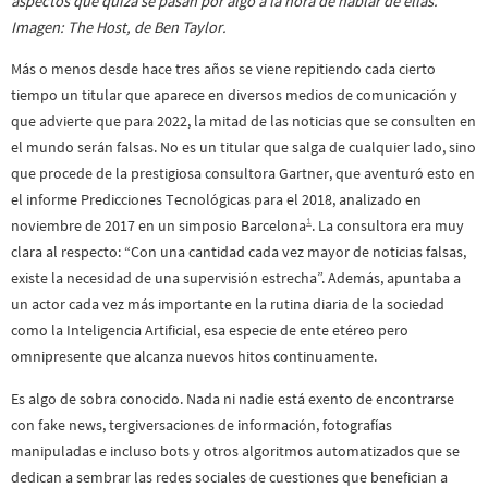
aspectos que quizá se pasan por algo a la hora de hablar de ellas.
Imagen: The Host, de Ben Taylor.
Más o menos desde hace tres años se viene repitiendo cada cierto
tiempo un titular que aparece en diversos medios de comunicación y
que advierte que para 2022, la mitad de las noticias que se consulten en
el mundo serán falsas. No es un titular que salga de cualquier lado, sino
que procede de la prestigiosa consultora Gartner, que aventuró esto en
el informe Predicciones Tecnológicas para el 2018, analizado en
1
noviembre de 2017 en un simposio Barcelona
. La consultora era muy
clara al respecto: “Con una cantidad cada vez mayor de noticias falsas,
existe la necesidad de una supervisión estrecha”. Además, apuntaba a
un actor cada vez más importante en la rutina diaria de la sociedad
como la Inteligencia Artificial, esa especie de ente etéreo pero
omnipresente que alcanza nuevos hitos continuamente.
Es algo de sobra conocido. Nada ni nadie está exento de encontrarse
con fake news, tergiversaciones de información, fotografías
manipuladas e incluso bots y otros algoritmos automatizados que se
dedican a sembrar las redes sociales de cuestiones que benefician a