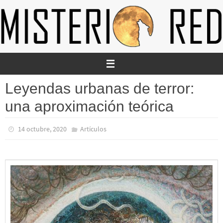
Ir
al
contenido
Leyendas urbanas de terror:
una aproximación teórica
14 octubre, 2020
Artículos