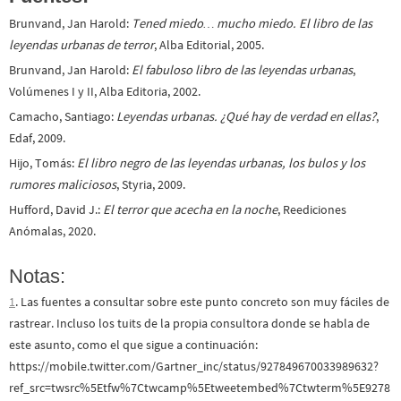
Brunvand, Jan Harold:
Tened miedo… mucho miedo. El libro de las
leyendas urbanas de terror
, Alba Editorial, 2005.
Brunvand, Jan Harold:
El fabuloso libro de las leyendas urbanas
,
Volúmenes I y II, Alba Editoria, 2002.
Camacho, Santiago:
Leyendas urbanas. ¿Qué hay de verdad en ellas?
,
Edaf, 2009.
Hijo, Tomás:
El libro negro de las leyendas urbanas, los bulos y los
rumores maliciosos
, Styria, 2009.
Hufford, David J.:
El terror que acecha en la noche
, Reediciones
Anómalas, 2020.
Notas:
1
. Las fuentes a consultar sobre este punto concreto son muy fáciles de
rastrear. Incluso los tuits de la propia consultora donde se habla de
este asunto, como el que sigue a continuación:
https://mobile.twitter.com/Gartner_inc/status/927849670033989632?
ref_src=twsrc%5Etfw%7Ctwcamp%5Etweetembed%7Ctwterm%5E9278