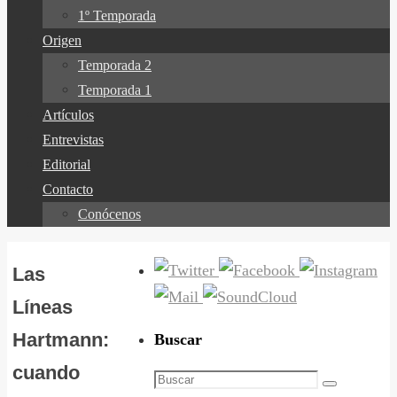
1º Temporada
Origen
Temporada 2
Temporada 1
Artículos
Entrevistas
Editorial
Contacto
Conócenos
Las
Líneas
Hartmann:
Buscar
cuando
Buscar:
Buscar