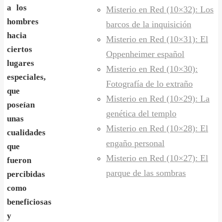
a los
Misterio en Red (10×32): Los
hombres
barcos de la inquisición
hacia
Misterio en Red (10×31): El
ciertos
Oppenheimer español
lugares
Misterio en Red (10×30):
especiales,
Fotografía de lo extraño
que
Misterio en Red (10×29): La
poseían
genética del templo
unas
Misterio en Red (10×28): El
cualidades
engaño personal
que
Misterio en Red (10×27): El
fueron
parque de las sombras
percibidas
como
beneficiosas
y