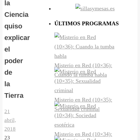
la
Ciencia
ÚLTIMOS PROGRAMAS
quiso
explicar
el
poder
Misterio en Red (10×36):
de
Cuando la tumba habla
la
Tierra
Misterio en Red (10×35):
Sexualidad criminal
21
abril,
2018
Misterio en Red (10×34):
23