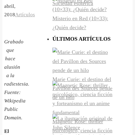
Sociedad esotérica
abril,
2018
Artículos
Misterio en Red (10×33):
¿Quién decide?
ÚLTIMOS ARTÍCULOS
Grabado
que
hace
alusión
a la
Marie Curie: el destino del
radiestesia.
Pavillon des Sources pende
Fuente:
de un hilo
Wikipedia
Public
Domain.
Magnetic Rose: thriller
psicológico, ciencia ficción
E
l