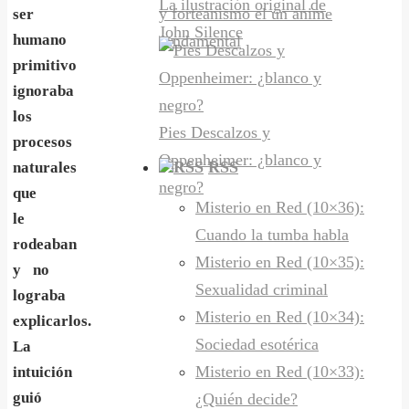
La ilustración original de
y forteanismo el un anime
ser
John Silence
humano
fundamental
primitivo
ignoraba
los
Pies Descalzos y
procesos
Oppenheimer: ¿blanco y
RSS
naturales
negro?
que
Misterio en Red (10×36):
le
Cuando la tumba habla
rodeaban
Misterio en Red (10×35):
y no
Sexualidad criminal
lograba
Misterio en Red (10×34):
explicar
los
.
Sociedad esotérica
L
a
Misterio en Red (10×33):
intuición
guió
¿Quién decide?