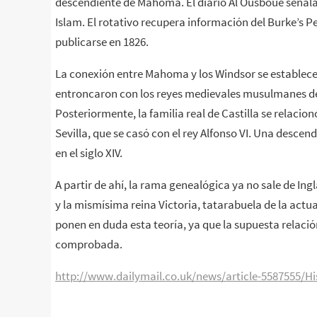
descendiente de Mahoma. El diario Al Ousboue señala en
Islam. El rotativo recupera información del Burke’s 
publicarse en 1826.
La conexión entre Mahoma y los Windsor se establec
entroncaron con los reyes medievales musulmanes de la
Posteriormente, la familia real de Castilla se relaci
Sevilla, que se casó con el rey Alfonso VI. Una descend
en el siglo XIV.
A partir de ahí, la rama genealógica ya no sale de Inglat
y la mismísima reina Victoria, tatarabuela de la actu
ponen en duda esta teoría, ya que la supuesta relació
comprobada.
http://www.dailymail.co.uk/news/article-5587555/