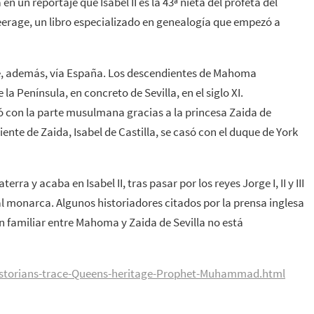
 un reportaje que Isabel II es la 43ª nieta del profeta del
Peerage, un libro especializado en genealogía que empezó a
e, además, vía España. Los descendientes de Mahoma
 Península, en concreto de Sevilla, en el siglo XI.
onó con la parte musulmana gracias a la princesa Zaida de
iente de Zaida, Isabel de Castilla, se casó con el duque de York
erra y acaba en Isabel II, tras pasar por los reyes Jorge I, II y III
al monarca. Algunos historiadores citados por la prensa inglesa
n familiar entre Mahoma y Zaida de Sevilla no está
Historians-trace-Queens-heritage-Prophet-Muhammad.html