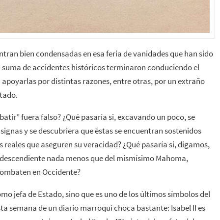
uentran bien condensadas en esa feria de vanidades que han sido
una suma de accidentes históricos terminaron conduciendo el
 apoyarlas por distintas razones, entre otras, por un extraño
stado.
batir” fuera falso? ¿Qué pasaría si, excavando un poco, se
nsignas y se descubriera que éstas se encuentran sostenidos
 reales que aseguren su veracidad? ¿Qué pasaría si, digamos,
a descendiente nada menos que del mismísimo Mahoma,
e combaten en Occidente?
omo jefa de Estado, sino que es uno de los últimos símbolos del
sta semana de un diario marroquí choca bastante: Isabel II es