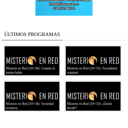
ÚLTIMOS PROGRAMAS
Misterio en Red (10×36): Cuando la
Misterio en Red (10×35): Sexualidad
tumba habla
criminal
Misterio en Red (10×34): Sociedad
Misterio en Red (10×33): ¿Quién
esotérica
decide?