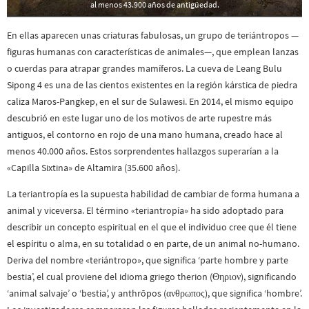
al menos 43.900 años de antigüedad.
En ellas aparecen unas criaturas fabulosas, un grupo de teriántropos —
figuras humanas con características de animales—, que emplean lanzas
o cuerdas para atrapar grandes mamíferos. La cueva de Leang Bulu
Sipong 4 es una de las cientos existentes en la región kárstica de piedra
caliza Maros-Pangkep, en el sur de Sulawesi. En 2014, el mismo equipo
descubrió en este lugar uno de los motivos de arte rupestre más
antiguos, el contorno en rojo de una mano humana, creado hace al
menos 40.000 años. Estos sorprendentes hallazgos superarían a la
«Capilla Sixtina» de Altamira (35.600 años).
La teriantropía es la supuesta habilidad de cambiar de forma humana a
animal y viceversa. El término «teriantropía» ha sido adoptado para
describir un concepto espiritual en el que el individuo cree que él tiene
el espíritu o alma, en su totalidad o en parte, de un animal no-humano.
Deriva del nombre «teriántropo», que significa ‘parte hombre y parte
bestia’, el cual proviene del idioma griego therion (Θηριον), significando
‘animal salvaje’ o ‘bestia’, y anthrōpos (ανθρωπος), que significa ‘hombre’.