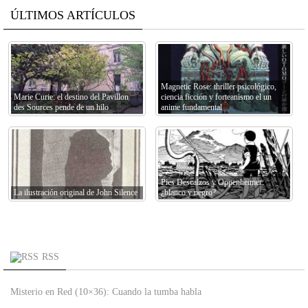
ÚLTIMOS ARTÍCULOS
Magnetic Rose: thriller psicológico,
Marie Curie: el destino del Pavillon
ciencia ficción y forteanismo el un
des Sources pende de un hilo
anime fundamental
Pies Descalzos y Oppenheimer:
La ilustración original de John Silence
¿blanco y negro?
RSS
Misterio en Red (10×36): Cuando la tumba habla