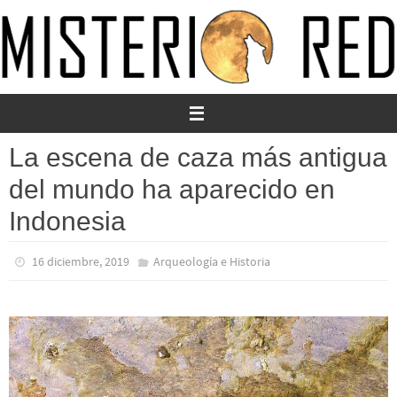
Ir
al
contenido
La escena de caza más antigua
del mundo ha aparecido en
Indonesia
16 diciembre, 2019
Arqueología e Historia