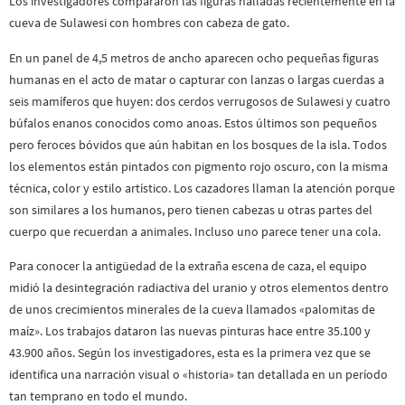
Los investigadores compararon las figuras halladas recientemente en la
cueva de Sulawesi con hombres con cabeza de gato.
En un panel de 4,5 metros de ancho aparecen ocho pequeñas figuras
humanas en el acto de matar o capturar con lanzas o largas cuerdas a
seis mamíferos que huyen: dos cerdos verrugosos de Sulawesi y cuatro
búfalos enanos conocidos como anoas. Estos últimos son pequeños
pero feroces bóvidos que aún habitan en los bosques de la isla. Todos
los elementos están pintados con pigmento rojo oscuro, con la misma
técnica, color y estilo artístico. Los cazadores llaman la atención porque
son similares a los humanos, pero tienen cabezas u otras partes del
cuerpo que recuerdan a animales. Incluso uno parece tener una cola.
Para conocer la antigüedad de la extraña escena de caza, el equipo
midió la desintegración radiactiva del uranio y otros elementos dentro
de unos crecimientos minerales de la cueva llamados «palomitas de
maíz». Los trabajos dataron las nuevas pinturas hace entre 35.100 y
43.900 años. Según los investigadores, esta es la primera vez que se
identifica una narración visual o «historia» tan detallada en un período
tan temprano en todo el mundo.