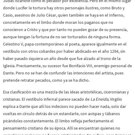
Judas Iscariote como el pecador por excelencia. Pero en el mismo lugar
donde Lucifer le tortura hay otros personajes ilustres, como Bruto y
Casio, asesinos de Julio César, quien también se haya en el Infierno,
concretamente en el limbo donde moran los paganos que no
conocieron a Cristo y que por tanto no pueden gozar de su presencia,
aunque tengan la fortuna de no ser torturados de ninguna forma.
Celestino V, papa contemporáneo al poeta, aparece igualmente en el
vestíbulo con otros cobardes por haber abdicado en el año 1294, sin
haber pasado siquiera un año desde que fue alzado al trono de la
Iglesia. Precisamente, su sucesor fue Bonifacio VIII, enemigo personal de
Dante. Pero no se han de confundir las intenciones del artista, pues
pretende retratar pecados, como ya se ha dicho.
Esa clasificación es una mezcla de las ideas aristotélicas, ciceronianas y
cristianas. El vestíbulo infernal parece sacado de
La Eneida
, Virgilio
explica a Dante que allí los indecisos no pueden hacer nada, solo dar
vueltas en círculo detrás de un estandarte, con avispas y tábanos
picándoles constantemente. El limbo refleja perfectamente el
pensamiento cristiano de su época. Allí se encuentran quienes no