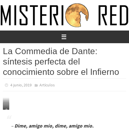
Ir
al
contenido
La Commedia de Dante:
síntesis perfecta del
conocimiento sobre el Infierno
4 junio, 2019
Artículos
R
e
t
–
Dime, amigo mío, dime, amigo mío.
r