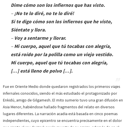
a
Dime cómo son los infiernos que has visto.
t
–
¡No te lo diré, no te lo diré!
o
d
Si te digo cómo son los infiernos que he visto,
e
Siéntate y llora.
D
a
–
Voy a sentarme y llorar.
n
–
Mi cuerpo, aquel que tú tocabas con alegría,
t
e
está roído por la polilla como un viejo vestido.
,
Mi cuerpo, aquel que tú tocabas con alegría,
e
l
[…] está lleno de polvo […].
a
b
o
Fue en Oriente Medio donde quedaron registrados los primeros viajes
r
infernales conocidos, siendo el más estudiado el protagonizado por
a
Enkidú, amigo de Gilgamesh. El mito sumerio tuvo una gran difusión en
d
o
Asia Menor, habiéndose hallado fragmentos del relato en diversos
p
lugares diferentes. La narración acadia está basada en cinco poemas
o
independientes, cuyo epicentro se encuentra precisamente en el dolor
r
S