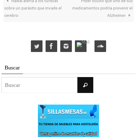
Hawái alerta a los turistas
Pfizer ocultó que uno de sus
sobre un parásito que invade el
medicamentos podría prevenir el
cerebro
Alzheimer
Buscar
Buscar:
Buscar