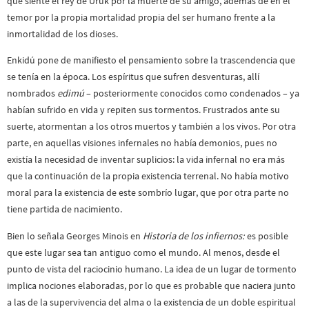
que siente el rey de Uruk por la muerte de su amigo, además de en el
a
temor por la propia mortalidad propia del ser humano frente a la
n
inmortalidad de los dioses.
d
r
Enkidú pone de manifiesto el pensamiento sobre la trascendencia que
o
se tenía en la época. Los espíritus que sufren desventuras, allí
B
o
nombrados
edimú
– posteriormente conocidos como condenados – ya
t
habían sufrido en vida y repiten sus tormentos. Frustrados ante su
t
suerte, atormentan a los otros muertos y también a los vivos. Por otra
i
parte, en aquellas visiones infernales no había demonios, pues no
c
e
existía la necesidad de inventar suplicios: la vida infernal no era más
l
que la continuación de la propia existencia terrenal. No había motivo
l
moral para la existencia de este sombrío lugar, que por otra parte no
i
tiene partida de nacimiento.
e
n
Bien lo señala Georges Minois en
Historia de los infiernos:
es posible
1
4
que este lugar sea tan antiguo como el mundo. Al menos, desde el
9
punto de vista del raciocinio humano. La idea de un lugar de tormento
5
implica nociones elaboradas, por lo que es probable que naciera junto
.
a las de la supervivencia del alma o la existencia de un doble espiritual