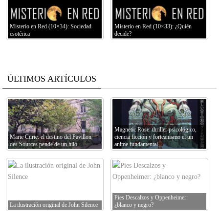
Misterio en Red (10×34): Sociedad
Misterio en Red (10×33): ¿Quién
esotérica
decide?
ÚLTIMOS ARTÍCULOS
Magnetic Rose: thriller psicológico,
Marie Curie: el destino del Pavillon
ciencia ficción y forteanismo el un
des Sources pende de un hilo
anime fundamental
Pies Descalzos y Oppenheimer:
La ilustración original de John Silence
¿blanco y negro?