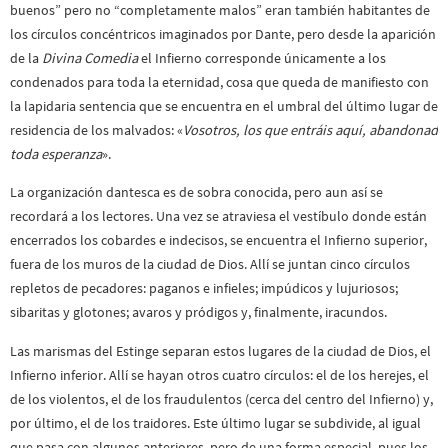
buenos” pero no “completamente malos” eran también habitantes de
los círculos concéntricos imaginados por Dante, pero desde la aparición
de la
Divina Comedia
el Infierno corresponde únicamente a los
condenados para toda la eternidad, cosa que queda de manifiesto con
la lapidaria sentencia que se encuentra en el umbral del último lugar de
residencia de los malvados: «
Vosotros, los que entráis aquí, abandonad
toda esperanza
».
La organización dantesca es de sobra conocida, pero aun así se
recordará a los lectores. Una vez se atraviesa el vestíbulo donde están
encerrados los cobardes e indecisos, se encuentra el Infierno superior,
fuera de los muros de la ciudad de Dios. Allí se juntan cinco círculos
repletos de pecadores: paganos e infieles; impúdicos y lujuriosos;
sibaritas y glotones; avaros y pródigos y, finalmente, iracundos.
Las marismas del Estinge separan estos lugares de la ciudad de Dios, el
Infierno inferior. Allí se hayan otros cuatro círculos: el de los herejes, el
de los violentos, el de los fraudulentos (cerca del centro del Infierno) y,
por último, el de los traidores. Este último lugar se subdivide, al igual
que pasa con algunos anteriores, pero de una forma especial, pues los