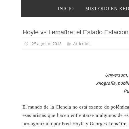
Ir
Ir
INICIO
MISTERIO EN RE
al
al
contenido
contenido
Hoyle vs Lemaître: el Estado Estacion
25 agosto, 2018
Artículos
Universum,
xilografía, publ
Pu
El mundo de la Ciencia no está exento de polémicas
esas aristas que hacen enfrentarse a algunos de es
protagonizado por Fred Hoyle y Georges
Lemaître,