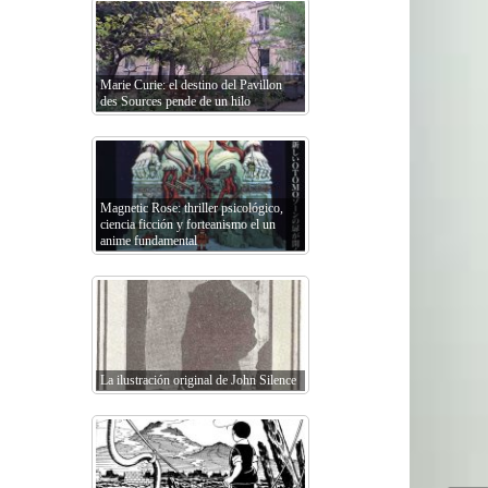
Marie Curie: el destino del Pavillon
des Sources pende de un hilo
Magnetic Rose: thriller psicológico,
ciencia ficción y forteanismo el un
anime fundamental
La ilustración original de John Silence