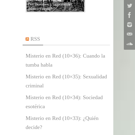
Pies Descalzos y Oppenheimer:
¿blanco y negro?
RSS
Misterio en Red (10×36): Cuando la
tumba habla
Misterio en Red (10×35): Sexualidad
criminal
Misterio en Red (10×34): Sociedad
esotérica
Misterio en Red (10×33): ¿Quién
decide?