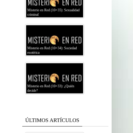
Misterio en Red (10×35): Sexualidad
criminal
Misterio en Red (10×34): Sociedad
esotérica
Misterio en Red (10×33): ¿Quién
decide?
ÚLTIMOS ARTÍCULOS