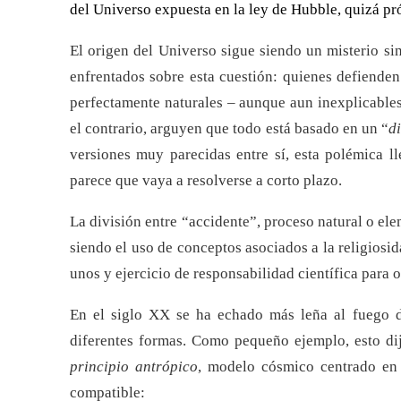
del Universo expuesta en la ley de Hubble, quizá 
El origen del Universo sigue siendo un misterio s
enfrentados sobre esta cuestión: quienes defiende
perfectamente naturales – aunque aun inexplicables
el contrario, arguyen que todo está basado en un “
d
versiones muy parecidas entre sí, esta polémica l
parece que vaya a resolverse a corto plazo.
La división entre “accidente”, proceso natural o e
siendo el uso de conceptos asociados a la religiosid
unos y ejercicio de responsabilidad científica para o
En el siglo XX se ha echado más leña al fuego 
diferentes formas. Como pequeño ejemplo, esto di
p
rincipio
a
ntrópico
, modelo cósmico centrado en
compatible: