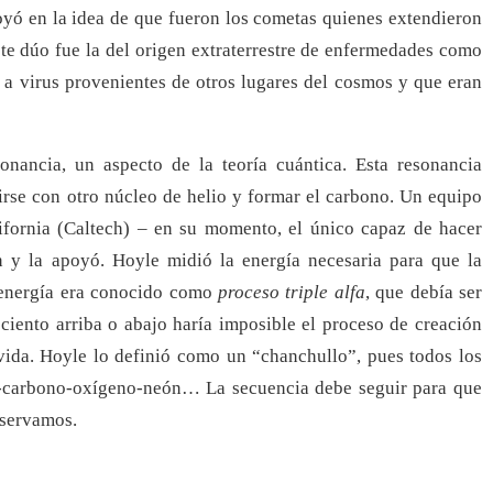
yó en la idea de que fueron los cometas quienes extendieron
este dúo fue la del origen extraterrestre de enfermedades como
n a virus provenientes de otros lugares del cosmos y que eran
nancia, un aspecto de la teoría cuántica. Esta resonancia
nirse con otro núcleo de helio y formar el carbono. Un equipo
lifornia (Caltech) – en su momento, el único capaz de hacer
n y la apoyó. Hoyle midió la energía necesaria para que la
e energía era conocido como
proceso triple alfa
, que debía ser
ciento arriba o abajo haría imposible el proceso de creación
 vida. Hoyle lo definió como un “chanchullo”, pues todos los
o-carbono-oxígeno-neón… La secuencia debe seguir para que
bservamos.