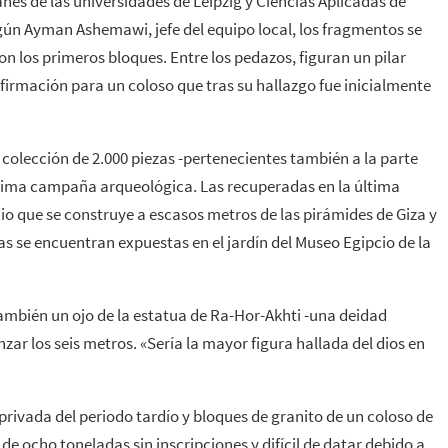
es de las universidades de Leipzig y Ciencias Aplicadas de
egún Ayman Ashemawi, jefe del equipo local, los fragmentos se
on los primeros bloques. Entre los pedazos, figuran un pilar
irmación para un coloso que tras su hallazgo fue inicialmente
colección de 2.000 piezas -pertenecientes también a la parte
róxima campaña arqueológica. Las recuperadas en la última
o que se construye a escasos metros de las pirámides de Giza y
s se encuentran expuestas en el jardín del Museo Egipcio de la
ambién un ojo de la estatua de Ra-Hor-Akhti -una deidad
ar los seis metros. «Sería la mayor figura hallada del dios en
ivada del periodo tardío y bloques de granito de un coloso de
 de ocho toneladas sin inscripciones y difícil de datar debido a