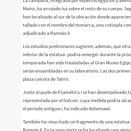
La campaña, integrada por expertos egipcios y aleman
Mainz, ha arrojado luz sobre el resto de su cuerpo. S
han localizado al sur de la ubicación donde aparecier
tallado con el nombre del monarca, una cotizada conf
adjudicado a Ramsés II.
Los estudios preliminares sugieren, además, que otra 
inferior de la estatua- podría emerger durante la p
temporada han sido trasladadas al Gran Museo Egipci
serán ensambladas en su laboratorio. Las dos primera
plaza cairota de Tahrir.
Junto al puzle de Psamético I se han desempolvado t
representada por el halcón- cuya medida podría alcanz
el periodo antiguo», ha indicado Ashemawi.
También ha resucitado un fragmento de una estatua pr
Ramsés II. En la zona norte se ha localizado una pieza