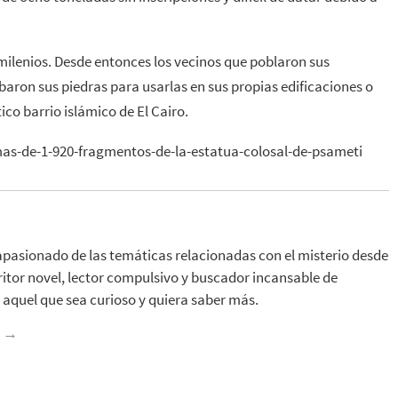
milenios. Desde entonces los vecinos que poblaron sus
baron sus piedras para usarlas en sus propias edificaciones o
ico barrio islámico de El Cairo.
mas-de-1-920-fragmentos-de-la-estatua-colosal-de-psameti
apasionado de las temáticas relacionadas con el misterio desde
ritor novel, lector compulsivo y buscador incansable de
aquel que sea curioso y quiera saber más.
z
→