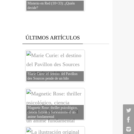
Misterio en Red (10×33): ¿Quién
decide?
ÚLTIMOS ARTÍCULOS
Marie Curie: el destino del Pavillon
des Sources pende de un hilo
Magnetic Rose: thriller psicológico,
ciencia ficción y forteanismo el un
anime fundamental