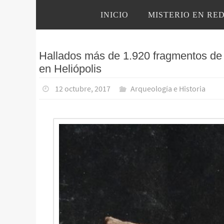
Ir
Ir
INICIO
MISTERIO EN RE
al
al
contenido
contenido
Hallados más de 1.920 fragmentos de 
en Heliópolis
12 octubre, 2017
Arqueología e Historia