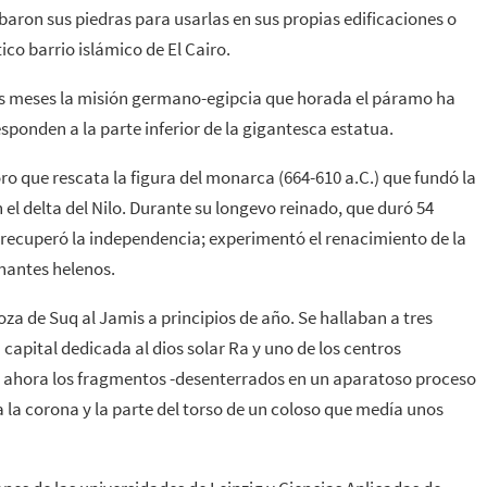
baron sus piedras para usarlas en sus propias edificaciones o
ico barrio islámico de El Cairo.
os meses la misión germano-egipcia que horada el páramo ha
ponden a la parte inferior de la gigantesca estatua.
ro que rescata la figura del monarca (664-610 a.C.) que fundó la
n el delta del Nilo. Durante su longevo reinado, que duró 54
; recuperó la independencia; experimentó el renacimiento de la
rnantes helenos.
za de Suq al Jamis a principios de año. Se hallaban a tres
a capital dedicada al dios solar Ra y uno de los centros
a ahora los fragmentos -desenterrados en un aparatoso proceso
 a la corona y la parte del torso de un coloso que medía unos