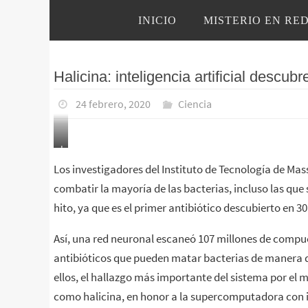
Ir
Ir
INICIO
MISTERIO EN RE
al
al
contenido
contenido
Halicina: inteligencia artificial descub
24 febrero, 2020
Ciencia
L
o
Los investigadores del Instituto de Tecnología de Ma
s
combatir la mayoría de las bacterias, incluso las que
i
hito, ya que es el primer antibiótico descubierto en 30 
n
v
Así, una red neuronal escaneó 107 millones de compue
e
antibióticos que pueden matar bacterias de manera d
s
ellos, el hallazgo más importante del sistema por el 
t
i
como halicina, en honor a la supercomputadora con int
g