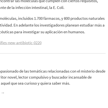
ncontrar las moléculas que cumplen con ciertos requisitos,
e de la infección intestinal, la E. Coli.
 moléculas, incluidos 1.700 fármacos, y 800 productos naturales
ividad. En adelante los investigadores planean estudiar más a
céuticas para investigar su aplicación en humanos.
tifies-new-antibiotic-0220
apasionado de las temáticas relacionadas con el misterio desde
ritor novel, lector compulsivo y buscador incansable de
aquel que sea curioso y quiera saber más.
z
→