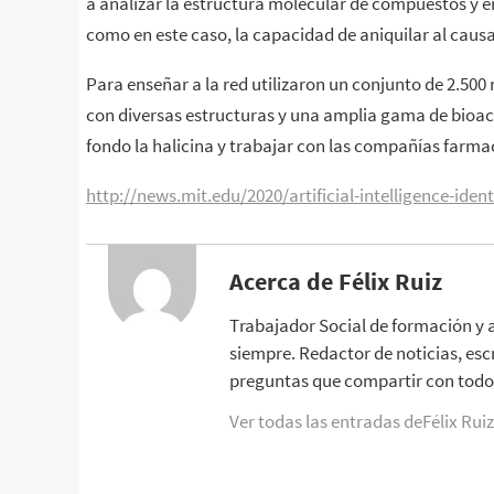
a analizar la estructura molecular de compuestos y e
a
como en este caso, la capacidad de aniquilar al causant
s
u
Para enseñar a la red utilizaron un conjunto de 2.500
s
con diversas estructuras y una amplia gama de bioact
t
a
fondo la halicina y trabajar con las compañías farma
n
c
http://news.mit.edu/2020/artificial-intelligence-iden
i
a
h
Acerca de Félix Ruiz
a
l
Trabajador Social de formación y 
i
siempre. Redactor de noticias, esc
c
preguntas que compartir con todo 
i
n
Ver todas las entradas deFélix Rui
a
,
a