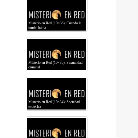
Misterio en Red (10×36): Cuando la
tumba habla
Misterio en Red (10×35): Sexualidad
criminal
Misterio en Red (10×34): Sociedad
esotérica