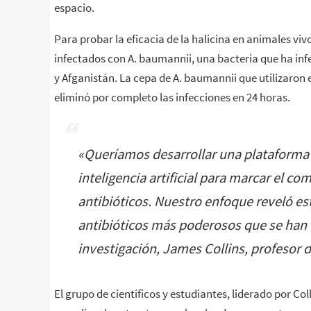
espacio.
a
d
Para probar la eficacia de la halicina en animales vivo
o
infectados con A. baumannii, una bacteria que ha in
r
y Afganistán. La cepa de A. baumannii que utilizaron e
e
s
eliminó por completo las infecciones en 24 horas.
b
a
u
«
Queríamos desarrollar una plataforma 
t
inteligencia artificial para marcar el 
i
z
antibióticos. Nuestro enfoque reveló es
a
antibióticos más poderosos que se han
r
o
investigación, James Collins, profesor d
n
e
s
El grupo de científicos y estudiantes, liderado por Co
t