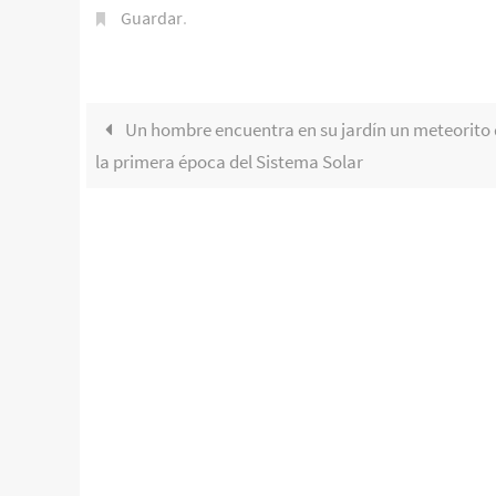
Guardar
.
l
g
o
q
Un hombre encuentra en su jardín un meteorito
u
e
la primera época del Sistema Solar
i
n
c
l
u
y
e
l
a
s
s
i
g