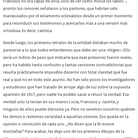
Francisco no era capaz de oírla, solo de ver como movía los labios -,
pronto los rumores señalaron a los pastores, que habrían sido
manipulados por el estamento eclesiástico desde un primer momento
para reconducir sus testimonios y acercarlos más a una versión más
ortodoxa. Es decir, católica.
Desde luego, los primeros retratos de la entidad distaban mucho de
parecerse a lo que todos entendemos que debe ser una «Virgen». Ello
sería un indicio de peso que indicaría que esas presiones fueron reales,
pero ha habido tanta confusión y tantas versiones contradictorias que
resulta prácticamente imposible discernir con total claridad qué fue
real y qué no en todo este asunto. No han sido pocos los investigadores
y estudiosos que han tratado de arrojar algo de luz sobre la supuesta
aparición de 1917, pero nadie ha podido sacar a relucir la verdad. Esa
verdad solo la tenían en sus manos Lucía, Francisco y Jacinta, y
ninguno de ellos puede dárnosla ya. Pero no seremos nosotros quiénes
les demos o restemos veracidad a aquellas visiones. Eso queda en la
opinión o convicción de cada uno. ¿No dicen que la fe mueve
montañas? Para acabar, les dejo uno de los primeros dibujos de la