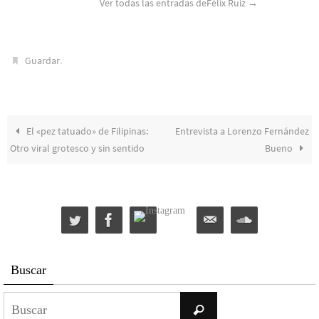
Ver todas las entradas deFélix Ruiz
→
.
Guardar
El «pez tatuado» de Filipinas:
Entrevista a Lorenzo Fernández
Otro viral grotesco y sin sentido
Bueno
Buscar
Buscar:
Buscar