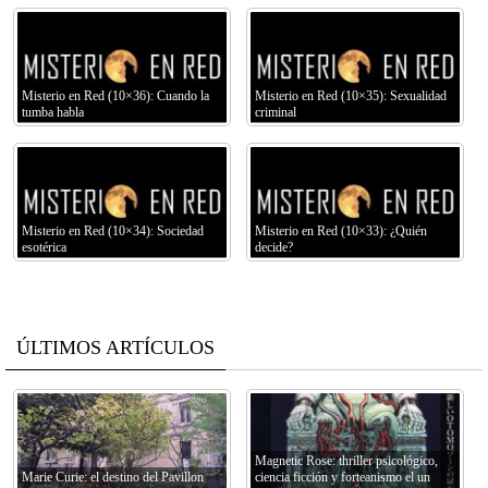
Misterio en Red (10×36): Cuando la
Misterio en Red (10×35): Sexualidad
tumba habla
criminal
Misterio en Red (10×34): Sociedad
Misterio en Red (10×33): ¿Quién
esotérica
decide?
ÚLTIMOS ARTÍCULOS
Magnetic Rose: thriller psicológico,
Marie Curie: el destino del Pavillon
ciencia ficción y forteanismo el un