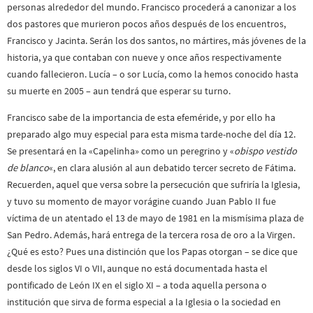
personas alrededor del mundo. Francisco procederá a canonizar a los
dos pastores que murieron pocos años después de los encuentros,
Francisco y Jacinta. Serán los dos santos, no mártires, más jóvenes de la
historia, ya que contaban con nueve y once años respectivamente
cuando fallecieron. Lucía – o sor Lucía, como la hemos conocido hasta
su muerte en 2005 – aun tendrá que esperar su turno.
Francisco sabe de la importancia de esta efeméride, y por ello ha
preparado algo muy especial para esta misma tarde-noche del día 12.
Se presentará en la «Capelinha» como un peregrino y «
obispo vestido
de blanco
«, en clara alusión al aun debatido tercer secreto de Fátima.
Recuerden, aquel que versa sobre la persecución que sufriría la Iglesia,
y tuvo su momento de mayor vorágine cuando Juan Pablo II fue
víctima de un atentado el 13 de mayo de 1981 en la mismísima plaza de
San Pedro. Además, hará entrega de la tercera rosa de oro a la Virgen.
¿Qué es esto? Pues una distinción que los Papas otorgan – se dice que
desde los siglos VI o VII, aunque no está documentada hasta el
pontificado de León IX en el siglo XI – a toda aquella persona o
institución que sirva de forma especial a la Iglesia o la sociedad en