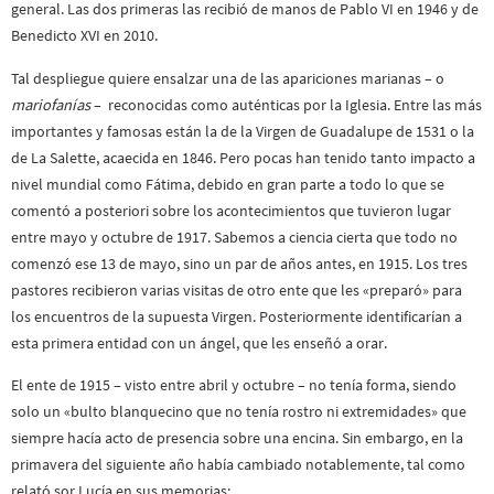
general. Las dos primeras las recibió de manos de Pablo VI en 1946 y de
Benedicto XVI en 2010.
Tal despliegue quiere ensalzar una de las apariciones marianas – o
mariofanías
– reconocidas como auténticas por la Iglesia. Entre las más
importantes y famosas están la de la Virgen de Guadalupe de 1531 o la
de La Salette, acaecida en 1846. Pero pocas han tenido tanto impacto a
nivel mundial como Fátima, debido en gran parte a todo lo que se
comentó a posteriori sobre los acontecimientos que tuvieron lugar
entre mayo y octubre de 1917. Sabemos a ciencia cierta que todo no
comenzó ese 13 de mayo, sino un par de años antes, en 1915. Los tres
pastores recibieron varias visitas de otro ente que les «preparó» para
los encuentros de la supuesta Virgen. Posteriormente identificarían a
esta primera entidad con un ángel, que les enseñó a orar.
El ente de 1915 – visto entre abril y octubre – no tenía forma, siendo
solo un «bulto blanquecino que no tenía rostro ni extremidades» que
siempre hacía acto de presencia sobre una encina. Sin embargo, en la
primavera del siguiente año había cambiado notablemente, tal como
relató sor Lucía en sus memorias: