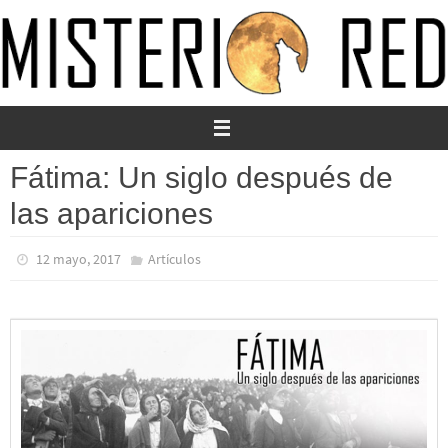
Ir
al
contenido
Fátima: Un siglo después de
las apariciones
12 mayo, 2017
Artículos