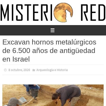
Ir
al
contenido
Excavan hornos metalúrgicos
de 6.500 años de antigüedad
en Israel
8 octubre, 2020
Arqueología e Historia