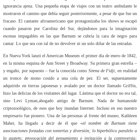
ignorancia ajena. Una pequeña etapa de viajes con un teatro ambulante le
mostraron el camino que debía seguir posteriormente, a pesar de que fue un
fracaso. El cantante afroamericano que protagonizaba los shows se escapó
cuando pasaron por Carolina del Sur, dejándonos para la imaginación
escenas impagables en las que Barnum se cubría la cara de negro para
cantar. Lo que sea con tal de no devolver ni un solo dólar de las entradas.
En Nueva York lanzó el American Museum el primer día de enero de 1842,
en la misma esquina de Ann Street y Broadway. Su primera gran estrella –
y engaño, por supuesto – fue la conocida como
Sirena de Fidji
, en realidad
un tronco de mono cosido a una cola de pez. El ser, supuestamente
adquirido en tierras japonesas y avalado por un doctor llamado Griffin,
hizo las delicias de los visitantes del lugar. Lástima que el doctor no era tal,
sino Levi Lyman,abogado amigo de Barnum. Nada de humanoide
criptozoológico, de esos que hoy inundan Internet. Incluso en eso nuestro
empresario fue pionero. Una de las personas al frente del museo, Kathleen
Maher, ha llegado a decir de él que
«
el nombre de Barnum tiene
asocioaciones forzadas con tonterías y diversión; lo hiperbólico paralelo a
lo austero; provocación del pensamiento e invitación a la controversia;