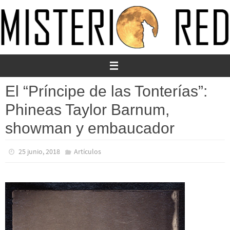
Ir
al
contenido
El “Príncipe de las Tonterías”:
Phineas Taylor Barnum,
showman y embaucador
25 junio, 2018
Artículos