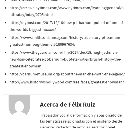
https://archive.nytimes.com/www.nytimes.com/learning/general/o
nthisday/bday/0705.html
https://nypost.com/2017/12/16/how-p-t-barnum-pulled-off-one-of-
the-worlds-biggest-hoaxes/
https://www.smithsonianmag.com/history/true-story-pt-barnum-
greatest-humbug-them-all-180967634/
https://www.theguardian.com/film/2017/dec/18/hugh-jackman-
new-film-celebrates-pt-barnum-but-lets-not-airbrush-history-the-
greatest-showman
https://barnum-museum.org/about/the-man-the-myth-the-legend/
http://www.historyvshollywood.com/reelfaces/greatest-showman/
Acerca de Félix Ruiz
Trabajador Social de formación y apasionado de
las temáticas relacionadas con el misterio desde
siempre. Redactor de noticias, escritor novel,