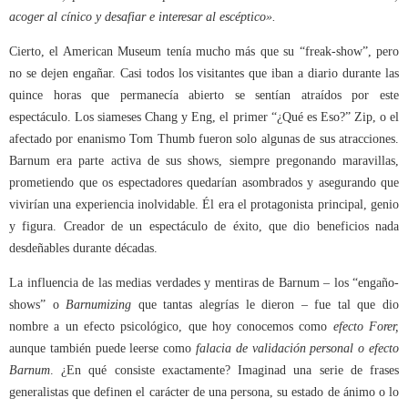
acoger al cínico y desafiar e interesar al escéptico
»
.
Cierto, el American Museum tenía mucho más que su “freak-show”, pero
no se dejen engañar. Casi todos los visitantes que iban a diario durante las
quince horas que permanecía abierto se sentían atraídos por este
espectáculo. Los siameses Chang y Eng, el primer “¿Qué es Eso?” Zip, o el
afectado por enanismo Tom Thumb fueron solo algunas de sus atracciones.
Barnum era parte activa de sus shows, siempre pregonando maravillas,
prometiendo que os espectadores quedarían asombrados y asegurando que
vivirían una experiencia inolvidable. Él era el protagonista principal, genio
y figura. Creador de un espectáculo de éxito, que dio beneficios nada
desdeñables durante décadas.
La influencia de las medias verdades y mentiras de Barnum – los “engaño-
shows” o
Barnumizing
que tantas alegrías le dieron – fue tal que dio
nombre a un efecto psicológico, que hoy conocemos como
efecto Forer,
aunque también puede leerse como
falacia de validación personal o efecto
Barnum
. ¿En qué consiste exactamente? Imaginad una serie de frases
generalistas que definen el carácter de una persona, su estado de ánimo o lo