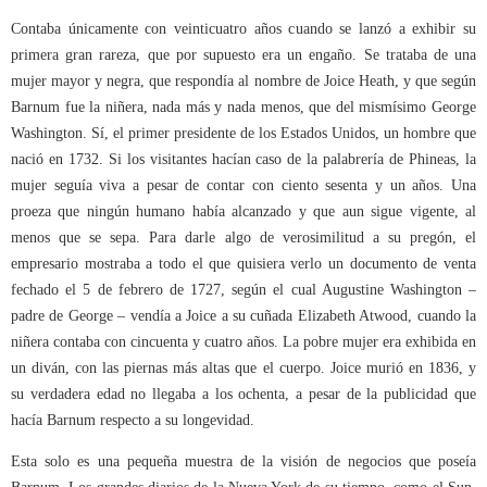
Contaba únicamente con veinticuatro años cuando se lanzó a exhibir su
primera gran rareza, que por supuesto era un engaño. Se trataba de una
mujer mayor y negra, que respondía al nombre de Joice Heath, y que según
Barnum fue la niñera, nada más y nada menos, que del mismísimo George
Washington. Sí, el primer presidente de los Estados Unidos, un hombre que
nació en 1732. Si los visitantes hacían caso de la palabrería de Phineas, la
mujer seguía viva a pesar de contar con ciento sesenta y un años. Una
proeza que ningún humano había alcanzado y que aun sigue vigente, al
menos que se sepa. Para darle algo de verosimilitud a su pregón, el
empresario mostraba a todo el que quisiera verlo un documento de venta
fechado el 5 de febrero de 1727, según el cual Augustine Washington –
padre de George – vendía a Joice a su cuñada Elizabeth Atwood, cuando la
niñera contaba con cincuenta y cuatro años. La pobre mujer era exhibida en
un diván, con las piernas más altas que el cuerpo.
Joice murió en 1836, y
su verdadera edad no llegaba a los ochenta, a pesar de la publicidad que
hacía Barnum respecto a su longevidad.
Esta solo es una pequeña muestra de la visión de negocios que poseía