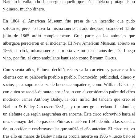
Barnum le valía todo si conseguía aquello que más anhelaba: protagonismo
y dinero, mucho dinero.
En 1864 el American Museum fue presa de un incendio que pudo
sofocarse, pero no tuvo la misma suerte un año después, cuando el 13 de
julio de 1865 ardió completamente. Gran parte de los animales que
albergaba perecieron en el incidente. El New American Museum, abierto en
1866, corrió la misma suerte, pero esta vez un par de años después. Luego
vino, por fin, el circo ambulante bautizado como Barnum Circus.
Con sesenta años, Phineas decidió echarse a la carretera y ganarse a los
clientes con su palabrería pueblo a pueblo. Promoción, publicidad, dinero y
socios, pues supo rodearse de buenos compañeros, como William C. Coup,
con quien se asoció durante unos años, o con el considerado padre del circo
moderno: James Anthony Bailey, la otra mitad del tándem que creo el
Barbum & Bailey Circus en 1881, cuyo primer gran reclamo fue Jumbo,
un elefante que según aseguraban era enorme. Este circo sobrevivió hasta el
mes de mayo del año pasado. Phineas murió en 1891 debido a las secuelas
de un accidente cerebrovascular que sufrió el año anterior. El circo estuvo
tras ello en manos de Bailey hasta su propia muerte en 1906 y luego bajo el