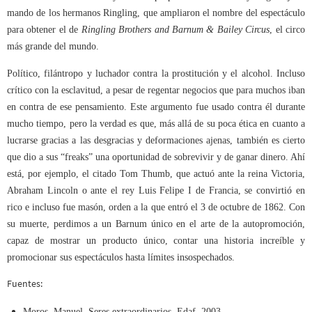
mando de los hermanos Ringling, que ampliaron el nombre del espectáculo
para obtener el de
Ringling Brothers and Barnum & Bailey Circus
, el circo
más grande del mundo.
Político, filántropo y luchador contra la prostitución y el alcohol. Incluso
crítico con la esclavitud, a pesar de regentar negocios que para muchos iban
en contra de ese pensamiento. Este argumento fue usado contra él durante
mucho tiempo, pero la verdad es que, más allá de su poca ética en cuanto a
lucrarse gracias a las desgracias y deformaciones ajenas, también es cierto
que dio a sus “freaks” una oportunidad de sobrevivir y de ganar dinero. Ahí
está, por ejemplo, el citado Tom Thumb, que actuó ante la reina Victoria,
Abraham Lincoln o ante el rey Luis Felipe I de Francia, se convirtió en
rico e incluso fue masón, orden a la que entró el 3 de octubre de 1862. Con
su muerte, perdimos a un Barnum único en el arte de la autopromoción,
capaz de mostrar un producto único, contar una historia increíble y
promocionar sus espectáculos hasta límites insospechados.
Fuentes:
Moros, Manuel. Seres extraordinarios, Edaf, 2003.