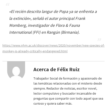
«
El recién descrito langur de Popa ya se enfrenta a
la extinción
«, señaló el autor principal Frank
Momberg, investigador de Flora & Fauna
International (FFI) en Rangún (Birmania).
https://www.nhm.ac.uk/discover/news/2020/november/new-species-of-
monkey-is-already-critically-endangered.html
Acerca de Félix Ruiz
Trabajador Social de formación y apasionado de
las temáticas relacionadas con el misterio desde
siempre. Redactor de noticias, escritor novel,
lector compulsivo y buscador incansable de
preguntas que compartir con todo aquel que sea
curioso y quiera saber más.