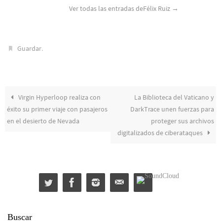
Ver todas las entradas deFélix Ruiz
→
.
Guardar
Virgin Hyperloop realiza con
La Biblioteca del Vaticano y
éxito su primer viaje con pasajeros
DarkTrace unen fuerzas para
en el desierto de Nevada
proteger sus archivos
digitalizados de ciberataques
Buscar