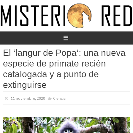
Ir
al
contenido
El ‘langur de Popa’: una nueva
especie de primate recién
catalogada y a punto de
extinguirse
11 noviembre, 2020
Ciencia