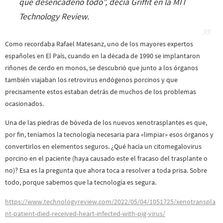
que desencadenó todo
”, decía Griffit en la MIT
Technology Review.
Como recordaba Rafael Matesanz, uno de los mayores expertos
españoles en El País, cuando en la década de 1990 se implantaron
riñones de cerdo en monos, se descubrió que junto a los órganos
también viajaban los retrovirus endógenos porcinos y que
precisamente estos estaban detrás de muchos de los problemas
ocasionados.
Una de las piedras de bóveda de los nuevos xenotrasplantes es que,
por fin, teníamos la tecnología necesaria para «limpiar» esos órganos y
convertirlos en elementos seguros. ¿Qué hacía un citomegalovirus
porcino en el paciente (haya causado este el fracaso del trasplante o
no)? Esa es la pregunta que ahora toca a resolver a toda prisa. Sobre
todo, porque sabemos que la tecnología es segura.
https://www.technologyreview.com/2022/05/04/1051725/xenotranspla
nt-patient-died-received-heart-infected-with-pig-virus/