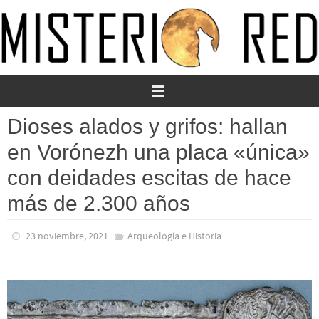
Ir
al
contenido
Dioses alados y grifos: hallan
en Vorónezh una placa «única»
con deidades escitas de hace
más de 2.300 años
23 noviembre, 2021
Arqueología e Historia