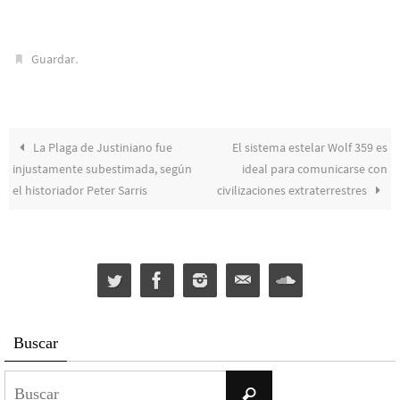
.
Guardar
La Plaga de Justiniano fue
El sistema estelar Wolf 359 es
injustamente subestimada, según
ideal para comunicarse con
el historiador Peter Sarris
civilizaciones extraterrestres
Buscar
Buscar:
Buscar