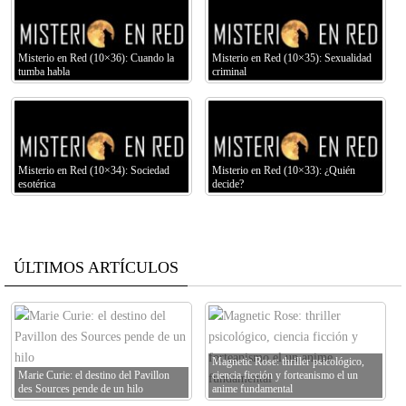
Misterio en Red (10×36): Cuando la
Misterio en Red (10×35): Sexualidad
tumba habla
criminal
Misterio en Red (10×34): Sociedad
Misterio en Red (10×33): ¿Quién
esotérica
decide?
ÚLTIMOS ARTÍCULOS
Magnetic Rose: thriller psicológico,
Marie Curie: el destino del Pavillon
ciencia ficción y forteanismo el un
des Sources pende de un hilo
anime fundamental