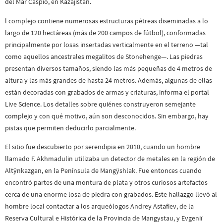
del Mar Caspio, en Kazajistán.
l complejo contiene numerosas estructuras pétreas diseminadas a lo
largo de 120 hectáreas (más de 200 campos de fútbol), conformadas
principalmente por losas insertadas verticalmente en el terreno —tal
como aquellos ancestrales megalitos de Stonehenge—. Las piedras
presentan diversos tamaños, siendo las más pequeñas de 4 metros de
altura y las más grandes de hasta 24 metros. Además, algunas de ellas
están decoradas con grabados de armas y criaturas, informa el portal
Live Science. Los detalles sobre quiénes construyeron semejante
complejo y con qué motivo, aún son desconocidos. Sin embargo, hay
pistas que permiten deducirlo parcialmente.
El sitio fue descubierto por serendipia en 2010, cuando un hombre
llamado F. Akhmadulin utilizaba un detector de metales en la región de
Altÿnkazgan, en la Península de Mangÿshlak. Fue entonces cuando
encontró partes de una montura de plata y otros curiosos artefactos
cerca de una enorme losa de piedra con grabados. Este hallazgo llevó al
hombre local contactar a los arqueólogos Andrey Astafiev, de la
Reserva Cultural e Histórica de la Provincia de Mangystau, y Evgeniï