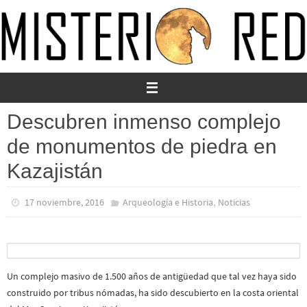
Ir
al
contenido
Descubren inmenso complejo
de monumentos de piedra en
Kazajistán
,
17 noviembre, 2016
Arqueología e Historia
Noticias
Un complejo masivo de 1.500 años de antigüedad que tal vez haya sido
construido por tribus nómadas, ha sido descubierto en la costa oriental