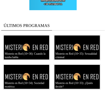
ÚLTIMOS PROGRAMAS
Misterio en Red (10×36): Cuando la
Misterio en Red (10×35): Sexualidad
tumba habla
criminal
Misterio en Red (10×34): Sociedad
Misterio en Red (10×33): ¿Quién
esotérica
decide?