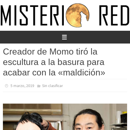
Ir
al
contenido
Creador de Momo tiró la
escultura a la basura para
acabar con la «maldición»
5 marzo, 2019
Sin clasificar