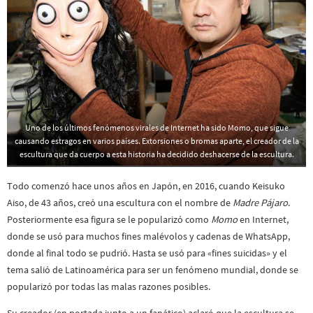
Uno de los últimos fenómenos virales de Internet ha sido Momo, que sigue
causando estragos en varios países. Extorsiones o bromas aparte, el creador de la
escultura que da cuerpo a esta historia ha decidido deshacerse de la escultura.
Todo comenzó hace unos años en Japón, en 2016, cuando Keisuko
Aiso, de 43 años, creó una escultura con el nombre de
Madre Pájaro
.
Posteriormente esa figura se le popularizó como
Momo
en Internet,
donde se usó para muchos fines malévolos y cadenas de WhatsApp,
donde al final todo se pudrió. Hasta se usó para «fines suicidas» y el
tema salió de Latinoamérica para ser un fenómeno mundial, donde se
popularizó por todas las malas razones posibles.
Su creador (en portada junto a un fanático) aclaró que la escultura se