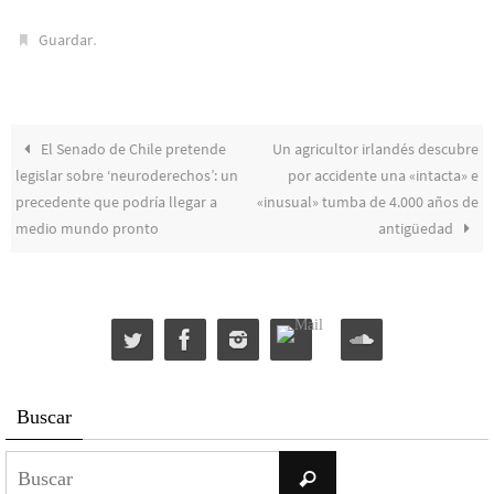
.
Guardar
El Senado de Chile pretende
Un agricultor irlandés descubre
legislar sobre ‘neuroderechos’: un
por accidente una «intacta» e
precedente que podría llegar a
«inusual» tumba de 4.000 años de
medio mundo pronto
antigüedad
Buscar
Buscar:
Buscar