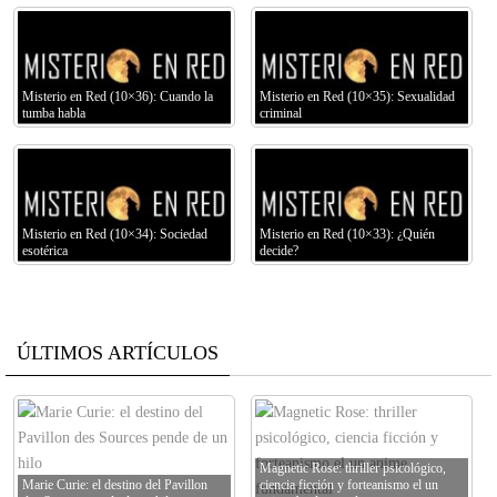
Misterio en Red (10×36): Cuando la
Misterio en Red (10×35): Sexualidad
tumba habla
criminal
Misterio en Red (10×34): Sociedad
Misterio en Red (10×33): ¿Quién
esotérica
decide?
ÚLTIMOS ARTÍCULOS
Magnetic Rose: thriller psicológico,
Marie Curie: el destino del Pavillon
ciencia ficción y forteanismo el un