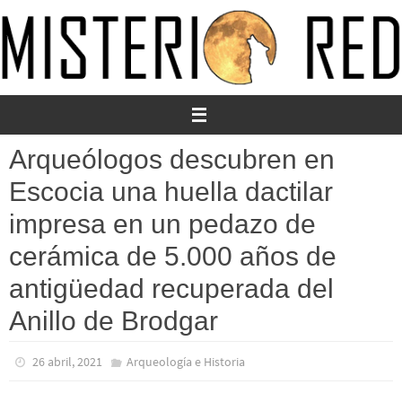
Ir
al
contenido
Arqueólogos descubren en
Escocia una huella dactilar
impresa en un pedazo de
cerámica de 5.000 años de
antigüedad recuperada del
Anillo de Brodgar
26 abril, 2021
Arqueología e Historia