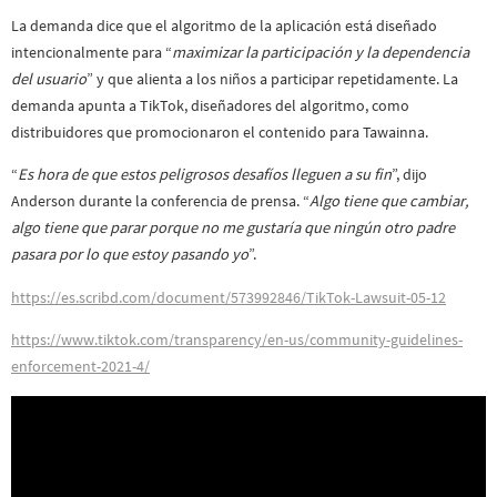
La demanda dice que el algoritmo de la aplicación está diseñado
intencionalmente para “
maximizar la participación y la dependencia
del usuario
” y que alienta a los niños a participar repetidamente. La
demanda apunta a TikTok, diseñadores del algoritmo, como
distribuidores que promocionaron el contenido para Tawainna.
“
Es hora de que estos peligrosos desafíos lleguen a su fin
”, dijo
Anderson durante la conferencia de prensa. “
Algo tiene que cambiar,
algo tiene que parar porque no me gustaría que ningún otro padre
pasara por lo que estoy pasando yo
”.
https://es.scribd.com/document/573992846/TikTok-Lawsuit-05-12
https://www.tiktok.com/transparency/en-us/community-guidelines-
enforcement-2021-4/