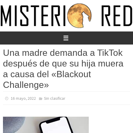
Ir
al
contenido
Una madre demanda a TikTok
después de que su hija muera
a causa del «Blackout
Challenge»
16 mayo, 2022
Sin clasificar