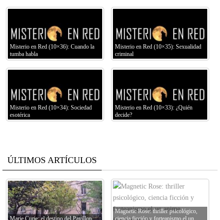
Misterio en Red (10×36): Cuando la
Misterio en Red (10×35): Sexualidad
tumba habla
criminal
Misterio en Red (10×34): Sociedad
Misterio en Red (10×33): ¿Quién
esotérica
decide?
ÚLTIMOS ARTÍCULOS
Magnetic Rose: thriller psicológico,
Marie Curie: el destino del Pavillon
ciencia ficción y forteanismo el un