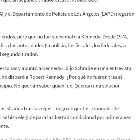
DA) y el Departamento de Policía de Los Ángeles (LAPD) negaron
 heridos, pero que no fue quien mató a Kennedy. Desde 1974,
a las autoridades (la policía, los fiscales, los federales, a
l segundo tirador.
 personas y apuntó a Kennedy», dijo Schrade en una entrevista
 no disparó a Robert Kennedy. ¿Por qué no fueron tras el
ncipio. No querían saber quién fue. Querían una solución
os 50 años tras las rejas. Luego de que los tribunales de
 se hizo elegible para la libertad condicional por primera vez
nte.
ato-a-Bobby-Kennedy-Su-hijo-RFK-Junior-no-cree-que-Sirhan-