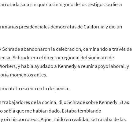
barrotada sala sin que casi ninguno de los testigos se diera
primarias presidenciales demócratas de California y dio un
s y Schrade abandonaron la celebración, caminando a través de
ensa. Schrade era el director regional del sindicato de
Workers, y había ayudado a Kennedy a reunir apoyo laboral, y
ctoria momentos antes.
amente la escena en la despensa.
trabajadores de la cocina, dijo Schrade sobre Kennedy. «Las
. No sabía que me habían dado. Estaba temblando
y oí chisporroteos. Aquel ruido en realidad se trataba de las