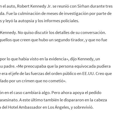
n el auto, Robert Kennedy Jr. se reunió con Sirhan durante tres
a. Fue la culminación de meses de investigación por parte de
 y leyó la autopsia y los informes policiales.
 Kennedy. No quiso discutir los detalles de su conversación.
uellos que creen que hubo un segundo tirador, y que no fue
por lo que había visto en la evidencia», dijo Kennedy, un
e su padre. «Me preocupaba que la persona equivocada pudiera
ra el jefe de las fuerzas del orden público en EE.UU. Creo que
elado por un crimen que no cometió».
ión en el caso cambiará algo. Pero ahora apoya el pedido
asesinato. A este último también le dispararon en la cabeza
del Hotel Ambassador en Los Ángeles, y sobrevivió.