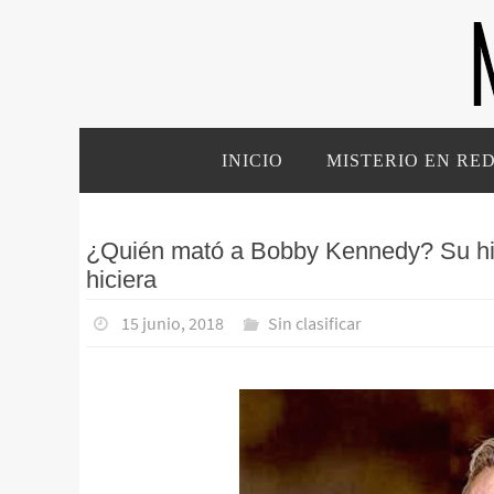
Ir
al
contenido
Ir
INICIO
MISTERIO EN RE
al
contenido
¿Quién mató a Bobby Kennedy? Su hij
hiciera
15 junio, 2018
Sin clasificar