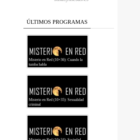
ÚLTIMOS PROGRAMAS
Misterio en Red (10×36): Cuando la
tumba habla
Misterio en Red (10×35): Sexualidad
criminal
Misterio en Red (10×34): Sociedad