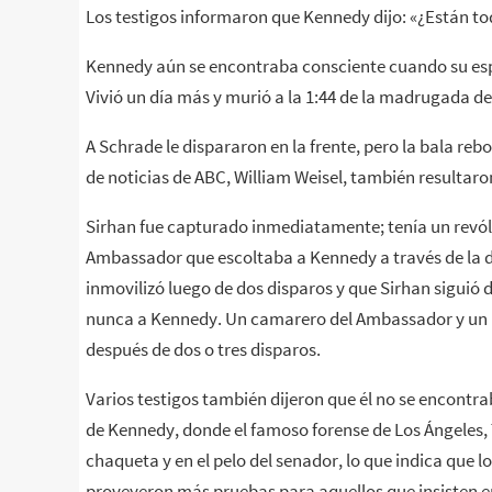
Los testigos informaron que Kennedy dijo: «¿Están to
Kennedy aún se encontraba consciente cuando su espo
Vivió un día más y murió a la 1:44 de la madrugada del
A Schrade le dispararon en la frente, pero la bala reb
de noticias de ABC, William Weisel, también resultaro
Sirhan fue capturado inmediatamente; tenía un revólv
Ambassador que escoltaba a Kennedy a través de la d
inmovilizó luego de dos disparos y que Sirhan siguió 
nunca a Kennedy. Un camarero del Ambassador y un 
después de dos o tres disparos.
Varios testigos también dijeron que él no se encontra
de Kennedy, donde el famoso forense de Los Ángeles
chaqueta y en el pelo del senador, lo que indica que 
proveyeron más pruebas para aquellos que insisten e