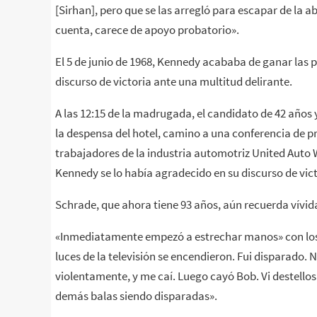
[Sirhan], pero que se las arregló para escapar de la a
cuenta, carece de apoyo probatorio».
El 5 de junio de 1968, Kennedy acababa de ganar las 
discurso de victoria ante una multitud delirante.
A las 12:15 de la madrugada, el candidato de 42 año
la despensa del hotel, camino a una conferencia de pr
trabajadores de la industria automotriz United Auto 
Kennedy se lo había agradecido en su discurso de vi
Schrade, que ahora tiene 93 años, aún recuerda vívid
«Inmediatamente empezó a estrechar manos» con los 
luces de la televisión se encendieron. Fui disparado
violentamente, y me caí. Luego cayó Bob. Vi destellos 
demás balas siendo disparadas».