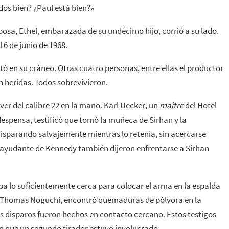
dos bien? ¿Paul está bien?»
sa, Ethel, embarazada de su undécimo hijo, corrió a su lado.
 6 de junio de 1968.
otó en su cráneo. Otras cuatro personas, entre ellas el productor
n heridas. Todos sobrevivieron.
er del calibre 22 en la mano. Karl Uecker, un
maître
del Hotel
espensa, testificó que tomó la muñeca de Sirhan y la
disparando salvajemente mientras lo retenía, sin acercarse
ayudante de Kennedy también dijeron enfrentarse a Sirhan
ba lo suficientemente cerca para colocar el arma en la espalda
, Thomas Noguchi, encontró quemaduras de pólvora en la
los disparos fueron hechos en contacto cercano. Estos testigos
n que un segundo tirador estuvo involucrado.