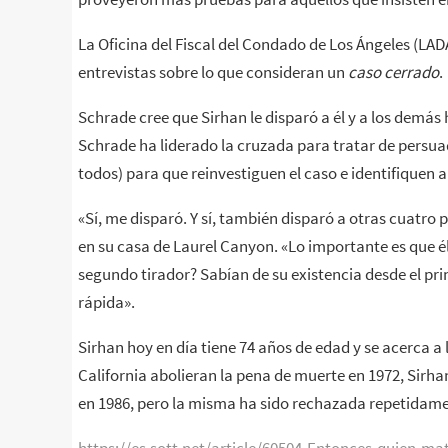
La Oficina del Fiscal del Condado de Los Ángeles (LA
entrevistas sobre lo que consideran un
caso cerrado
.
Schrade cree que Sirhan le disparó a él y a los demás
Schrade ha liderado la cruzada para tratar de persuadir 
todos) para que reinvestiguen el caso e identifiquen a
«Sí, me disparó. Y sí, también disparó a otras cuatro
en su casa de Laurel Canyon. «Lo importante es que él
segundo tirador? Sabían de su existencia desde el pri
rápida».
Sirhan hoy en día tiene 74 años de edad y se acerca a l
California abolieran la pena de muerte en 1972, Sirhan
en 1986, pero la misma ha sido rechazada repetidame
https://es.sott.net/article/60504-Entonces-quien-m