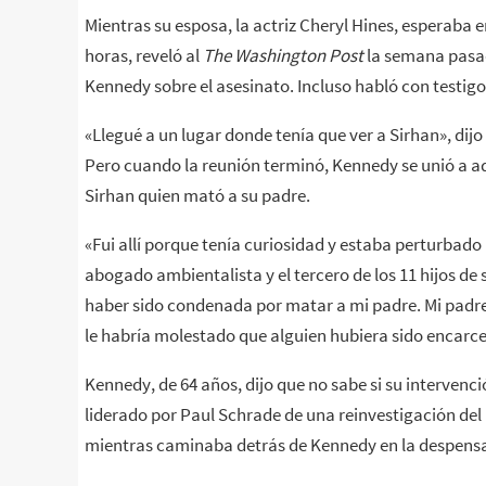
Mientras su esposa, la actriz Cheryl Hines, esperaba e
horas, reveló al
The Washington Post
la semana pasad
Kennedy sobre el asesinato. Incluso habló con testigos
«Llegué a un lugar donde tenía que ver a Sirhan», dijo
Pero cuando la reunión terminó, Kennedy se unió a aq
Sirhan quien mató a su padre.
«Fui allí porque tenía curiosidad y estaba perturbado 
abogado ambientalista y el tercero de los 11 hijos d
haber sido condenada por matar a mi padre. Mi padre e
le habría molestado que alguien hubiera sido encarc
Kennedy, de 64 años, dijo que no sabe si su intervenc
liderado por Paul Schrade de una reinvestigación del 
mientras caminaba detrás de Kennedy en la despensa 