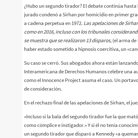
¿Hubo un segundo tirador? El debate continúa hasta 
jurado condenó a Sirhan por homicidio en primer gra
a cadena perpetua en 1972.
Las apelaciones de Sirhan
como en 2016, incluso con los tribunales considerand
se muestra que se realizaron 13 disparos
, (el arma d
haber estado sometido a hipnosis coercitiva, un «can
Su caso se cerró. Sus abogados ahora están lanzand
Interamericana de Derechos Humanos celebre una au
como el Innocence Project asuma el caso. Un portavoz 
de consideración.
En el rechazo final de las apelaciones de Sirhan, el j
«Incluso si la bala del segundo tirador fue la que mat
como cómplice e instigador.» Y si él no tenía conocimi
un segundo tirador que disparó a Kennedy «a quemar