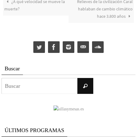
¿A qué velocidad se mueve la
Relieves de la civilización Caral
muerte?
hablaban de cambio climático
hace 3.800 años
Buscar
Buscar:
Buscar
ÚLTIMOS PROGRAMAS