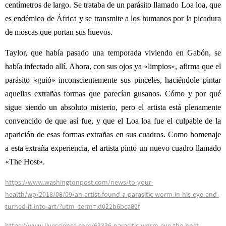
centímetros de largo. Se trataba de un parásito llamado Loa loa, que
es endémico de África y se transmite a los humanos por la picadura
de moscas que portan sus huevos.
Taylor, que había pasado una temporada viviendo en Gabón, se
había infectado allí. Ahora, con sus ojos ya «limpios», afirma que el
parásito «guió» inconscientemente sus pinceles, haciéndole pintar
aquellas extrañas formas que parecían gusanos. Cómo y por qué
sigue siendo un absoluto misterio, pero el artista está plenamente
convencido de que así fue, y que el Loa loa fue el culpable de la
aparición de esas formas extrañas en sus cuadros. Como homenaje
a esta extraña experiencia, el artista pintó un nuevo cuadro llamado
«The Host».
https://www.washingtonpost.com/news/to-your-
health/wp/2018/08/09/an-artist-found-a-parasitic-worm-in-his-eye-and-
turned-it-into-art/?utm_term=.d022b6bca89f
https://www.livescience.com/63336-parasitic-worm-eye-the-host-