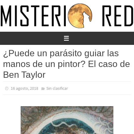
Ir
al
contenido
¿Puede un parásito guiar las
manos de un pintor? El caso de
Ben Taylor
16 agosto, 2018
Sin clasificar