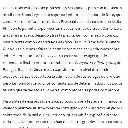
Un chico sin estudios, sin profesores y sin apoyos, pero con un talento
arrollador. Unos ingredientes que se juntaron en la labor de Doré, que
comenzó con historietas cómicas. El espaldarazo financiero que le dio
Philipon le permitió experimentar nuevas formas de crear. Comenzó a
grabar en madera, dejando atrás la piedra. Aun con el estilo cómico,
ilustra obras como
Los trabajos de Hércule
s o
L’Historie de la Sainte
Russie
. Las buenas críticas le permitieron trabajar en ediciones sobre
John Milton u Honore de Balzac. Su creciente prestigio quedó
refrendado finalmente con su trabajo con
Gargantúa y Pentagruel
, de
François Rabelais. Su arte era exquisito, con un nivel de detalle
excepcional. Eso despertaba la admiración de sus colegas de profesión,
pero también los celos y los comentarios de determinados círculos. Un
asunto que se desató en Londres, como pronto se podrá comprobar.
Pero antes de esa prolífica etapa, su posición privilegiada en Francia le
valieron plantear ilustraciones de Lord Byron y con motivos religiosos,
sobre todo de la Biblia. Una vertiente que también explotó durante
toda su vida. Aunque aun restaban dos de sus grandes contribuciones