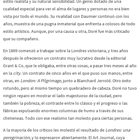
estilo realista y su natural sensibilidad. Un genio dotado de una
cualidad especial para ver el alma de lugares y personas no era bien
vista por todo el mundo. Su rivalidad con Daumier continuó con los
años, muestra de una pugna inmaterial que enfrenta a colosos de todo
estilo artístico. Aunque, por una causa u otra, Doré fue más criticado
que su compañero.
En 1869 comenzó a trabajar sobre la Londres victoriana, y tres años
después le ofrecieron un contrato muy lucrativo desde la editorial
Grant & Co, que le obligaba, entre otras cosas, a pasar tres meses al año
en la
city.
Un contrato de cinco años en el que puso sus manos, entre
otras, en
London: A Pilgrimage
, junto a Blanchard Jerrold. Otro éxito
rotundo, pero al mismo tiempo un quebradero de cabeza. Doré no tuvo
ningún reparo en mostrar el lado majestuoso de la ciudad, pero
también la pobreza, el contraste entre lo clásico y el progreso o las
fábricas expulsando enormes columnas de humo a través de sus
chimeneas. Todo con ese realismo tan molesto para ciertas personas.
A la mayoría de los críticos les molestó el resultado de
Londres: una
peregrinación
, y lo expresaron abiertamente. El Art Journal, cuya