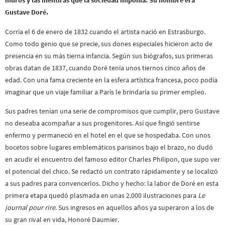
muros y las mentiras que la sociedad imponía. Su nombre era
Gustave Doré.
Corría el 6 de enero de 1832 cuando el artista nació en Estrasburgo.
Como todo genio que se precie, sus dones especiales hicieron acto de
presencia en su más tierna infancia. Según sus biógrafos, sus primeras
obras datan de 1837, cuando Doré tenía unos tiernos cinco años de
edad. Con una fama creciente en la esfera artística francesa, poco podía
imaginar que un viaje familiar a París le brindaría su primer empleo.
Sus padres tenían una serie de compromisos que cumplir, pero Gustave
no deseaba acompañar a sus progenitores. Así que fingió sentirse
enfermo y permaneció en el hotel en el que se hospedaba. Con unos
bocetos sobre lugares emblemáticos parisinos bajo el brazo, no dudó
en acudir el encuentro del famoso editor Charles Philipon, que supo ver
el potencial del chico. Se redactó un contrato rápidamente y se localizó
a sus padres para convencerlos. Dicho y hecho: la labor de Doré en esta
primera etapa quedó plasmada en unas 2.000 ilustraciones para
Le
journal pour rire
. Sus ingresos en aquellos años ya superaron a los de
su gran rival en vida, Honoré Daumier.