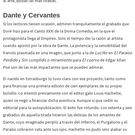
al arte, quizás las más citadas.
Dante y Cervantes
Si los lectores tienen ocasión, admiren tranquilamente el grabado que
Doré hizo para el Canto XXXI de la Divina Comedia, en la que el
protagonista llega al Empíreo. Solo el tiempo dio la razón al artista
cuando apostó por la obra de Dante. La potencia y la sensibilidad del
francés plasmada en una imagen, que junto a la de
Lucifer
en
El Paraíso
Perdido
y
Sin cumplido o miramiento
para
El cuervo
de Edgar Allan
Poe son de las más impactantes que se pueden admirar.
El nacido en Estrasburgo lo tuvo claro con ese proyecto, tanto como
para financiar una primera edición de cien ejemplares de su propio
bolsillo. Lo intentó previamente con el editor galo Louis Hachette,
quien se negó a financiar dicha aventura. Aunque sí que cedió su
editorial para la autopublicación. El éxito fue rotundo. Los setenta y seis
grabados de aquella tirada hicieron las delicias de los amantes de
Dante, cuyo imaginado periplo a través del Infierno, el Purgatorio y el
Paraíso cobraron vida ante sus ojos. Hachette no pudo sino alabar su