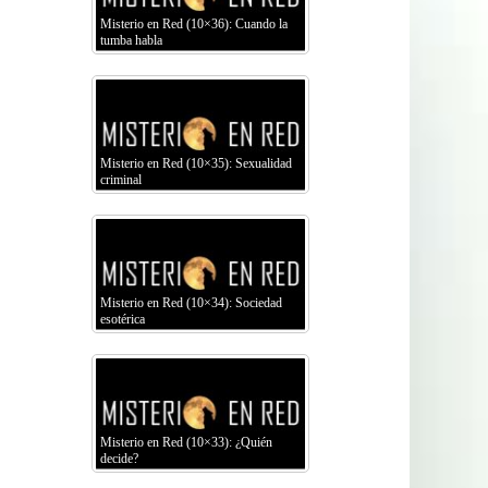
Misterio en Red (10×36): Cuando la
tumba habla
Misterio en Red (10×35): Sexualidad
criminal
Misterio en Red (10×34): Sociedad
esotérica
Misterio en Red (10×33): ¿Quién
decide?