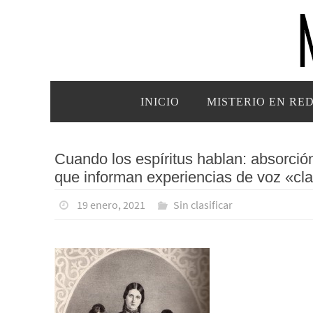
Ir
al
contenido
Ir
INICIO
MISTERIO EN RE
al
contenido
Cuando los espíritus hablan: absorción,
que informan experiencias de voz «cla
19 enero, 2021
Sin clasificar