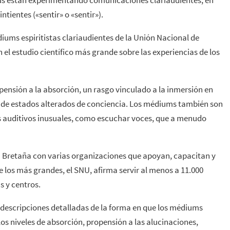
tus están experimentando comunicaciones clariaudientes, en
ntientes («sentir» o «sentir»).
iums espiritistas clariaudientes de la Unión Nacional de
 el estudio científico más grande sobre las experiencias de los
pensión a la absorción, un rasgo vinculado a la inmersión en
a de estados alterados de conciencia. Los médiums también son
 auditivos inusuales, como escuchar voces, que a menudo
an Bretaña con varias organizaciones que apoyan, capacitan y
 los más grandes, el SNU, afirma servir al menos a 11.000
s y centros.
n descripciones detalladas de la forma en que los médiums
os niveles de absorción, propensión a las alucinaciones,