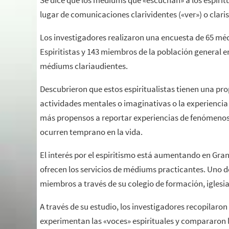
Se dice que los médiums que «escuchan» a los espíri
lugar de comunicaciones clarividentes («ver») o clarisi
Los investigadores realizaron una encuesta de 65 méd
Espiritistas y 143 miembros de la población general en
médiums clariaudientes.
Descubrieron que estos espiritualistas tienen una pro
actividades mentales o imaginativas o la experienci
más propensos a reportar experiencias de fenómenos
ocurren temprano en la vida.
El interés por el espiritismo está aumentando en Gr
ofrecen los servicios de médiums practicantes. Uno de
miembros a través de su colegio de formación, iglesia
A través de su estudio, los investigadores recopilaro
experimentan las «voces» espirituales y compararon l