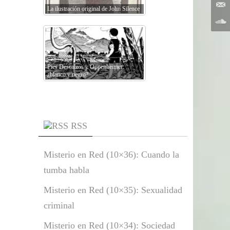
La ilustración original de John Silence
Pies Descalzos y Oppenheimer:
¿blanco y negro?
RSS
Misterio en Red (10×36): Cuando la
tumba habla
Misterio en Red (10×35): Sexualidad
criminal
Misterio en Red (10×34): Sociedad