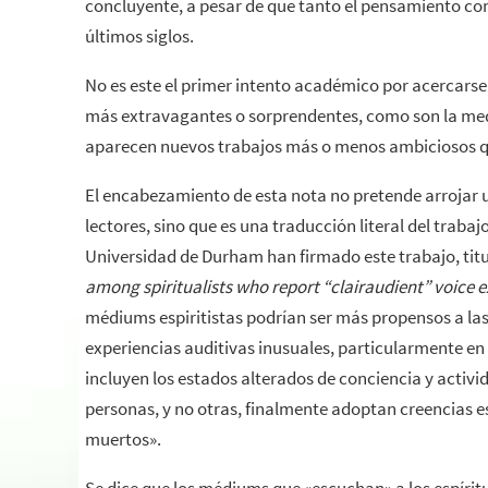
concluyente, a pesar de que tanto el pensamiento co
últimos siglos.
No es este el primer intento académico por acercars
más extravagantes o sorprendentes, como son la med
aparecen nuevos trabajos más o menos ambiciosos que 
El encabezamiento de esta nota no pretende arrojar u
lectores, sino que es una traducción literal del trabaj
Universidad de Durham han firmado este trabajo, tit
among spiritualists who report “clairaudient” voice 
médiums espiritistas podrían ser más propensos a las
experiencias auditivas inusuales, particularmente en
incluyen los estados alterados de conciencia y activi
personas, y no otras, finalmente adoptan creencias esp
muertos».