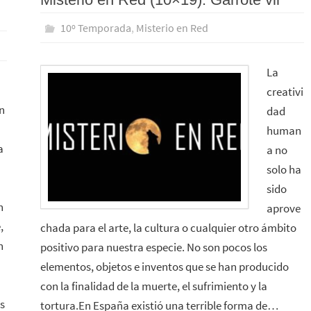
10º Temporada
,
Misterio en Red
La
creativi
n
dad
human
a
a no
solo ha
sido
n
aprove
,
chada para el arte, la cultura o cualquier otro ámbito
n
positivo para nuestra especie. No son pocos los
elementos, objetos e inventos que se han producido
con la finalidad de la muerte, el sufrimiento y la
s
tortura.En España existió una terrible forma de…