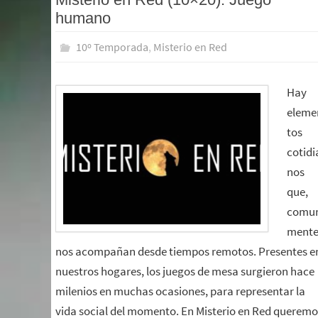
humano
10º Temporada
,
Misterio en Red
Hay
eleme
tos
cotidi
nos
que,
comu
mente
nos acompañan desde tiempos remotos. Presentes e
nuestros hogares, los juegos de mesa surgieron hace
milenios en muchas ocasiones, para representar la
vida social del momento. En Misterio en Red queremo