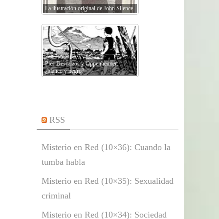
La ilustración original de John Silence
Pies Descalzos y Oppenheimer:
¿blanco y negro?
RSS
Misterio en Red (10×36): Cuando la
tumba habla
Misterio en Red (10×35): Sexualidad
criminal
Misterio en Red (10×34): Sociedad