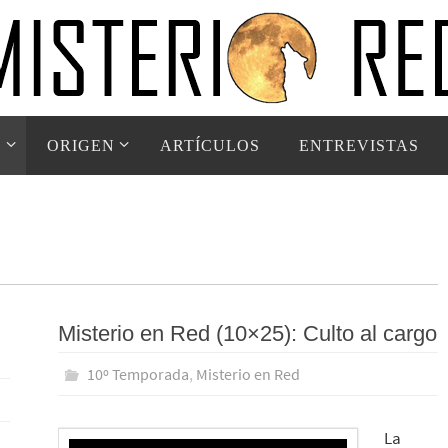
D
ORIGEN
ARTÍCULOS
ENTREVISTAS
Misterio en Red (10×25): Culto al cargo
10º Temporada
,
Misterio en Red
La