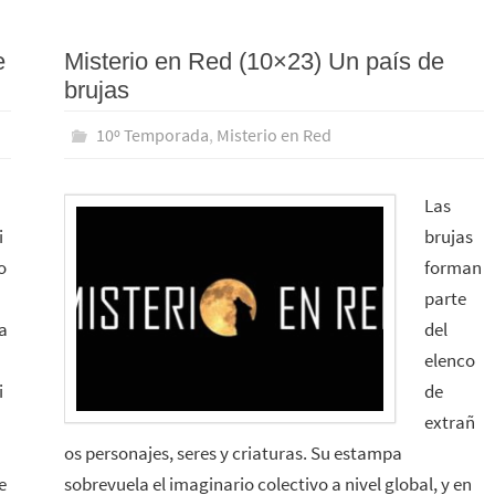
e
Misterio en Red (10×23) Un país de
brujas
10º Temporada
,
Misterio en Red
Las
i
brujas
o
forman
parte
a
del
elenco
i
de
extrañ
os personajes, seres y criaturas. Su estampa
e
sobrevuela el imaginario colectivo a nivel global, y en