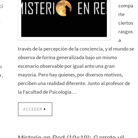
compa
ci
rte
ciertos
r
rasgos
a
través de la percepción de la conciencia, y el mundo se
observa de forma generalizada bajo un mismo
escenario observable por igual ante una gran
r
mayoría. Pero hay quienes, por diversos motivos,
r,
perciben una realidad diferente. Junto al profesor de
la Facultad de Psicología…
ACCEDER
Misterio en Red (10×19): Garrote vil