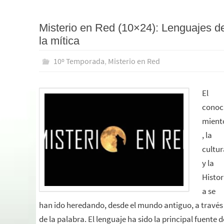
Misterio en Red (10×24): Lenguajes d
la mítica
10º Temporada
,
Misterio en Red
El
conoc
mient
, la
cultur
y la
Histor
a se
han ido heredando, desde el mundo antiguo, a través
de la palabra. El lenguaje ha sido la principal fuente d