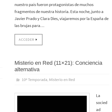
nuestro país fueron protagonistas de muchos
fragmentos de nuestra historia. Esta noche, junto a
Javier Prado y Clara Dies, viajaremos por la España de
las brujas para…
ACCEDER
Misterio en Red (11×21): Conciencia
alternativa
10º Temporada
,
Misterio en Red
La
i
socied
ad