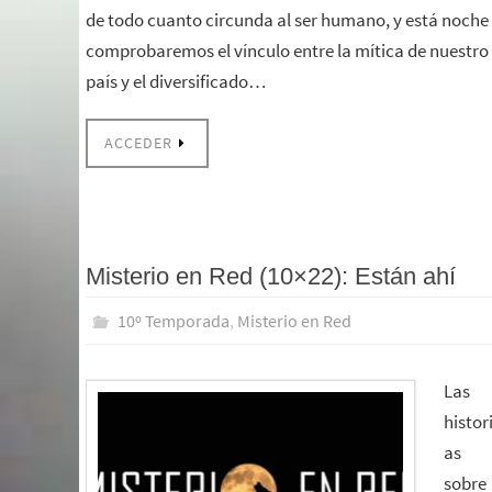
de todo cuanto circunda al ser humano, y está noche
comprobaremos el vínculo entre la mítica de nuestro
país y el diversificado…
ACCEDER
Misterio en Red (10×22): Están ahí
10º Temporada
,
Misterio en Red
Las
histor
as
sobre