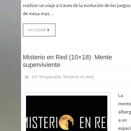
realizar un viaje a través de la evolución de los juegos
de mesa más…
ACCEDER
Misterio en Red (10×18): Mente
superviviente
10º Temporada
,
Misterio en Red
La
ment
alber
a un
espac