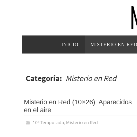
Ir
al
contenido
Ir
INICIO
MISTERIO EN RE
al
contenido
Categoría:
Misterio en Red
Misterio en Red (10×26): Aparecidos
en el aire
10º Temporada
,
Misterio en Red