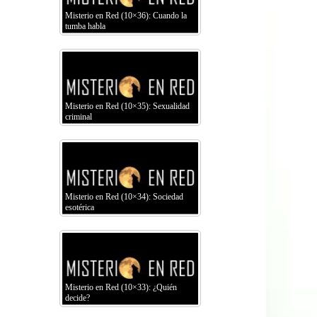
Misterio en Red (10×36): Cuando la
tumba habla
Misterio en Red (10×35): Sexualidad
criminal
Misterio en Red (10×34): Sociedad
esotérica
Misterio en Red (10×33): ¿Quién
decide?