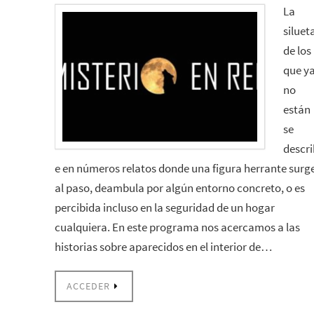
La
siluet
de los
que y
no
están
se
descri
e en números relatos donde una figura herrante surg
al paso, deambula por algún entorno concreto, o es
percibida incluso en la seguridad de un hogar
cualquiera. En este programa nos acercamos a las
historias sobre aparecidos en el interior de…
ACCEDER