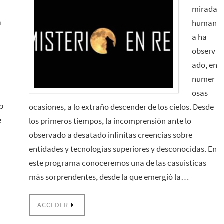
mirada
a
human
a ha
a
observ
ado, en
numer
osas
b
ocasiones, a lo extraño descender de los cielos. Desde
e
los primeros tiempos, la incomprensión ante lo
observado a desatado infinitas creencias sobre
entidades y tecnologías superiores y desconocidas. En
este programa conoceremos una de las casuisticas
más sorprendentes, desde la que emergió la…
ACCEDER