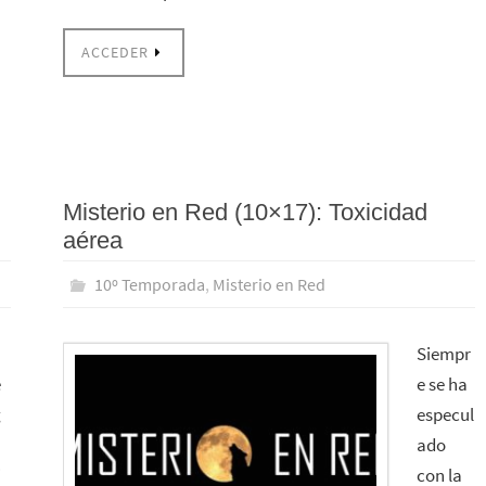
ACCEDER
Misterio en Red (10×17): Toxicidad
aérea
10º Temporada
,
Misterio en Red
Siempr
e
e se ha
g
especul
ado
i
con la