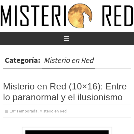
Ir
al
contenido
Categoría:
Misterio en Red
Misterio en Red (10×16): Entre
lo paranormal y el ilusionismo
,
10º Temporada
Misterio en Red