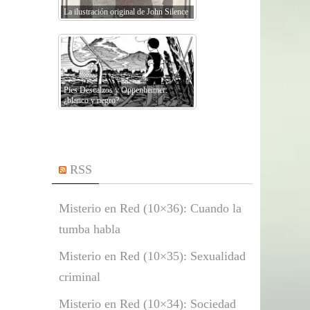
La ilustración original de John Silence
Pies Descalzos y Oppenheimer:
¿blanco y negro?
RSS
Misterio en Red (10×36): Cuando la
tumba habla
Misterio en Red (10×35): Sexualidad
criminal
Misterio en Red (10×34): Sociedad