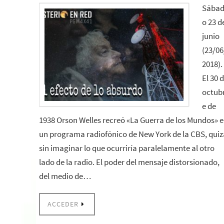
Sába
o 23 d
junio
(23/06
2018).
El 30 
octub
e de
1938 Orson Welles recreó «La Guerra de los Mundos» 
un programa radiofónico de New York de la CBS, quiz
sin imaginar lo que ocurriría paralelamente al otro
lado de la radio. El poder del mensaje distorsionado,
del medio de…
ACCEDER