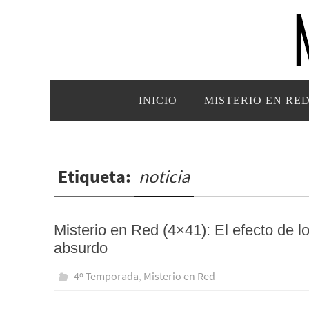
Ir
al
contenido
Ir
INICIO
MISTERIO EN RE
al
contenido
Etiqueta:
noticia
Misterio en Red (4×41): El efecto de l
absurdo
4º Temporada
,
Misterio en Red