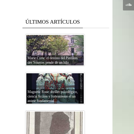
ÚLTIMOS ARTÍCULOS
Marie Curie: el destino del Pavillon
des Sources pende de un hilo
Magnetic Rose: thriller psicológico,
ciencia ficción y forteanismo el un
anime fundamental