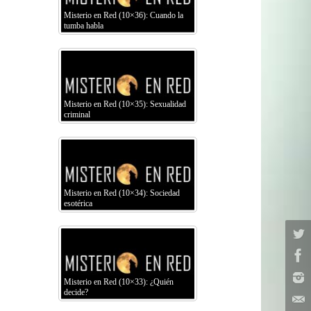
Misterio en Red (10×36): Cuando la
tumba habla
Misterio en Red (10×35): Sexualidad
criminal
Misterio en Red (10×34): Sociedad
esotérica
Misterio en Red (10×33): ¿Quién
decide?