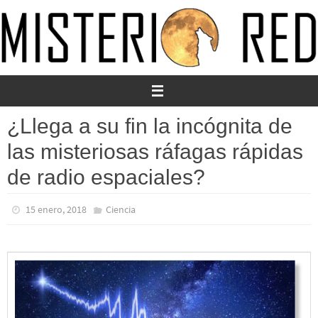
Ir
al
contenido
¿Llega a su fin la incógnita de
las misteriosas ráfagas rápidas
de radio espaciales?
15 enero, 2018
Ciencia